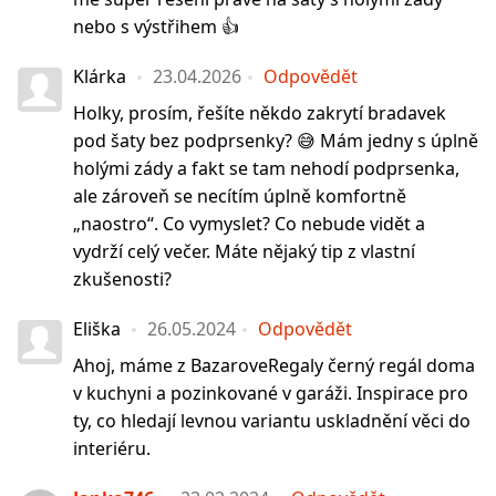
nebo s výstřihem 👍
Klárka
23.04.2026
Odpovědět
Holky, prosím, řešíte někdo zakrytí bradavek
pod šaty bez podprsenky? 😅 Mám jedny s úplně
holými zády a fakt se tam nehodí podprsenka,
ale zároveň se necítím úplně komfortně
„naostro“. Co vymyslet? Co nebude vidět a
vydrží celý večer. Máte nějaký tip z vlastní
zkušenosti?
Eliška
26.05.2024
Odpovědět
Ahoj, máme z BazaroveRegaly černý regál doma
v kuchyni a pozinkované v garáži. Inspirace pro
ty, co hledají levnou variantu uskladnění věci do
interiéru.