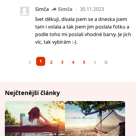
Simča
Simča
30.11.2023
Ivet děkuji, dívala jsem se a dneska jsem
tam i volala a tak jsem jim poslala fotku a
podle toho mi poslali vhodné barvy. Je jich
víc, tak vybírám :-).
1
2
3
4
5
Nejčtenější články