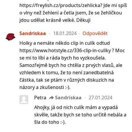
https://freylish.cz/products/zehlicka? Jde mi spíš
o vlny než žehlení a četla jsem, že se žehličkou
jdou udělat krásně velké. Děkuji
Sandriskaa
18.01.2024
Odpovědět
Holky a nemáte někdo clip in culík odtud
https://www.hotstyle.cz/336-clip-in-culiky ? Moc
se mi to líbí a ráda bych ho vyzkoušela.
Samozřejmě bych ho chtěla z prvých vlasů, ale
vzhledem k tomu, že to není zanedbatelná
částka, tak se ptám v různých diskuzích na
názory a zkušenosti :-).
Petra
Sandriskaa
27.01.2024
Ahojky, já od nich culík mám a vypadá
skvěle, takže bych se toho určitě nebála a
šla do toho :-).