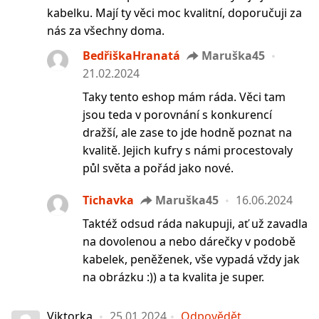
kabelku. Mají ty věci moc kvalitní, doporučuji za
nás za všechny doma.
BedřiškaHranatá
Maruška45
21.02.2024
Taky tento eshop mám ráda. Věci tam
jsou teda v porovnání s konkurencí
dražší, ale zase to jde hodně poznat na
kvalitě. Jejich kufry s námi procestovaly
půl světa a pořád jako nové.
Tichavka
Maruška45
16.06.2024
Taktéž odsud ráda nakupuji, ať už zavadla
na dovolenou a nebo dárečky v podobě
kabelek, peněženek, vše vypadá vždy jak
na obrázku :)) a ta kvalita je super.
Viktorka
25.01.2024
Odpovědět