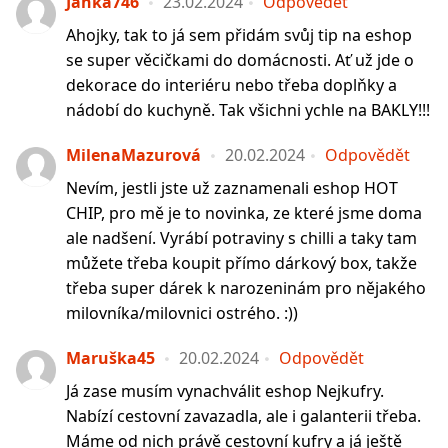
Janka746
23.02.2024
Odpovědět
Ahojky, tak to já sem přidám svůj tip na eshop
se super věcičkami do domácnosti. Ať už jde o
dekorace do interiéru nebo třeba doplňky a
nádobí do kuchyně. Tak všichni ychle na BAKLY!!!
MilenaMazurová
20.02.2024
Odpovědět
Nevím, jestli jste už zaznamenali eshop HOT
CHIP, pro mě je to novinka, ze které jsme doma
ale nadšení. Vyrábí potraviny s chilli a taky tam
můžete třeba koupit přímo dárkový box, takže
třeba super dárek k narozeninám pro nějakého
milovníka/milovnici ostrého. :))
Maruška45
20.02.2024
Odpovědět
Já zase musím vynachválit eshop Nejkufry.
Nabízí cestovní zavazadla, ale i galanterii třeba.
Máme od nich právě cestovní kufry a já ještě