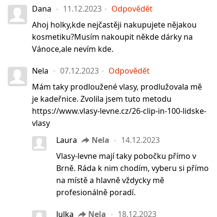
Dana
11.12.2023
Odpovědět
Ahoj holky,kde nejčastěji nakupujete nějakou
kosmetiku?Musím nakoupit někde dárky na
Vánoce,ale nevím kde.
Nela
07.12.2023
Odpovědět
Mám taky prodloužené vlasy, prodlužovala mě
je kadeřnice. Zvolila jsem tuto metodu
https://www.vlasy-levne.cz/26-clip-in-100-lidske-
vlasy
Laura
Nela
14.12.2023
Vlasy-levne mají taky pobočku přímo v
Brně. Ráda k nim chodím, vyberu si přímo
na místě a hlavně vždycky mě
profesionálně poradí.
Julka
Nela
18.12.2023