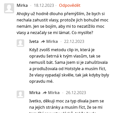
Mirka
18.12.2023
Odpovědět
Ahojky už hodně dlouho přemýšlím, že bych si
nechala zahustit vlasy, protože jich bohužel moc
nemám. Jen se bojím, aby mi to nezatížilo moc
vlasy a nezačaly se mi lámat. Co myslíte?
Iveta
Mirka
22.12.2023
Když zvolíš metodu clip in, která je
opravdu šetrná k tvým vlasům, tak se
nemusíš bát. Sama jsem si je zahušťovala
a prodlužovala od Hotstyle a musím říct,
že vlasy vypadají skvěle, tak jak kdyby byly
opravdu mé.
Mirka
Mirka
26.12.2023
Ivetko, děkuji moc za typ dívala jsem se
na jejich stránky a musím říct, že se mi