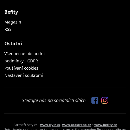
Befity
Magazin
RSS
Ostatní
Všeobecné obchodní
podmínky - GDPR
Používaní cookies
Nastavení soukromí
Sledujte nás na sociálních sítích
Partneři Bety.cz -
www.tryin.cz
,
www.prostreno.cz
a
www.befity.cz
Své náměty a připomínky k obsahu internetového magazínu Bety.cz posílejte na