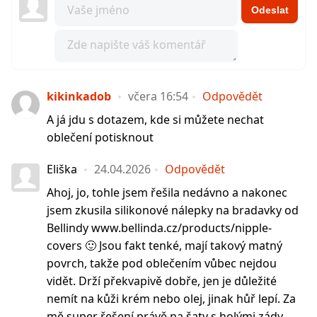
Odeslat
kikinkadob
včera 16:54
Odpovědět
A já jdu s dotazem, kde si můžete nechat
oblečení potisknout
Eliška
24.04.2026
Odpovědět
Ahoj, jo, tohle jsem řešila nedávno a nakonec
jsem zkusila silikonové nálepky na bradavky od
Bellindy www.bellinda.cz/products/nipple-
covers 🙂 Jsou fakt tenké, mají takový matný
povrch, takže pod oblečením vůbec nejdou
vidět. Drží překvapivě dobře, jen je důležité
nemít na kůži krém nebo olej, jinak hůř lepí. Za
mě super řešení právě na šaty s holými zády