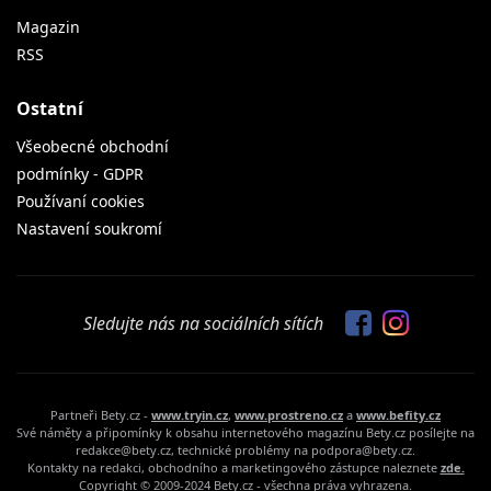
Magazin
RSS
Ostatní
Všeobecné obchodní
podmínky - GDPR
Používaní cookies
Nastavení soukromí
Sledujte nás na sociálních sítích
Partneři Bety.cz -
www.tryin.cz
,
www.prostreno.cz
a
www.befity.cz
Své náměty a připomínky k obsahu internetového magazínu Bety.cz posílejte na
redakce@bety.cz, technické problémy na podpora@bety.cz.
Kontakty na redakci, obchodního a marketingového zástupce naleznete
zde.
Copyright © 2009-2024 Bety.cz - všechna práva vyhrazena.