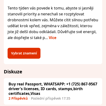
Tento týden vás povede k tomu, abyste si jasněji
stanovili priority a nenechali se rozptylovat
drobnostmi kolem vás. Můžete cítit silnou potřebu
udělat krok vpřed, zejména v záležitosti, kterou
jste již delší dobu odkládali. Důvěřujte své energii,
ale dopřejte si také p...
Více
Vybrat znamení
Diskuze
Buy real Passport, WHATSAPP: +1 (725) 867-9567
driver's licenses, ID cards, stamps,birth
certificates,Visas
2 Příspěvků
Poslední příspěvek 17:35