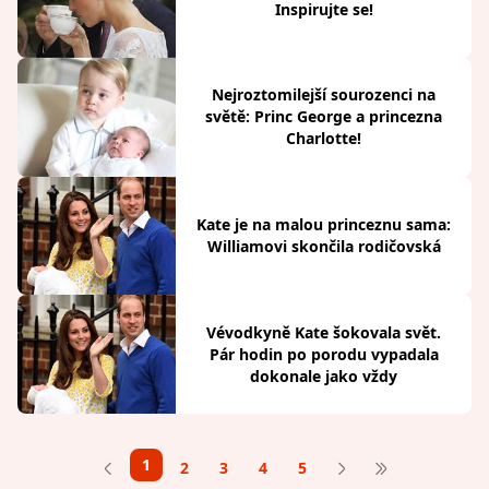
Inspirujte se!
Nejroztomilejší sourozenci na
světě: Princ George a princezna
Charlotte!
Kate je na malou princeznu sama:
Williamovi skončila rodičovská
Vévodkyně Kate šokovala svět.
Pár hodin po porodu vypadala
dokonale jako vždy
1
2
3
4
5