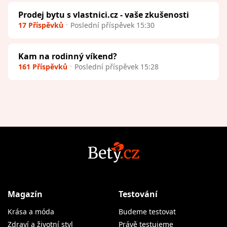
Prodej bytu s vlastnici.cz - vaše zkušenosti
17 Příspěvků
Poslední příspěvek 15:30
Kam na rodinný víkend?
161 Příspěvků
Poslední příspěvek 15:28
Magazín
Testování
Krása a móda
Budeme testovat
Zdraví a životní styl
Právě testujeme