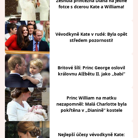
Zesnulá princezna Diana na jedné
fotce s dcerou Kate a Williama!
Vévodkyně Kate v rudé: Byla opět
středem pozornosti!
Britové šílí: Princ George oslovil
královnu Alžbětu II. jako „babi“
Princ William na matku
nezapomněl: Malá Charlotte byla
pokřtěna v „Dianině“ kostele
Nejlepší účesy vévodkyně Kate: