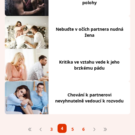
polohy
Nebuďte v očích partnera nudná
žena
Kritika ve vztahu vede k jeho
brzkému pádu
Chování k partnerovi
nevyhnutelně vedoucí k rozvodu
4
3
5
6