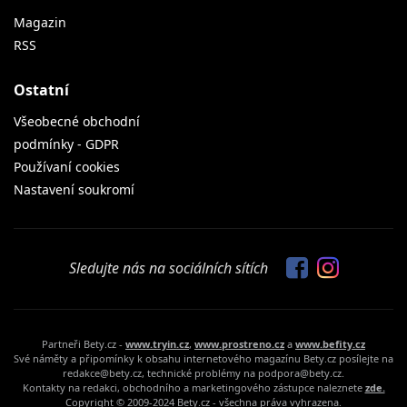
Magazin
RSS
Ostatní
Všeobecné obchodní
podmínky - GDPR
Používaní cookies
Nastavení soukromí
Sledujte nás na sociálních sítích
Partneři Bety.cz -
www.tryin.cz
,
www.prostreno.cz
a
www.befity.cz
Své náměty a připomínky k obsahu internetového magazínu Bety.cz posílejte na
redakce@bety.cz, technické problémy na podpora@bety.cz.
Kontakty na redakci, obchodního a marketingového zástupce naleznete
zde.
Copyright © 2009-2024 Bety.cz - všechna práva vyhrazena.