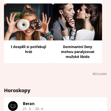
I dospělí si potřebují
Dominantní ženy
hrát
mohou paralyzovat
mužské libido
REKLAMA
Horoskopy
Beran
21. 3. - 20. 4.