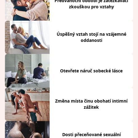
Předvánoční období je zatěžkávací
zkouškou pro vztahy
Úspěšný vztah stojí na vzájemné
oddanosti
Otevřete náruč sobecké lásce
Změna místa činu obohatí intimní
zážitek
Dosti přeceňované sexuální