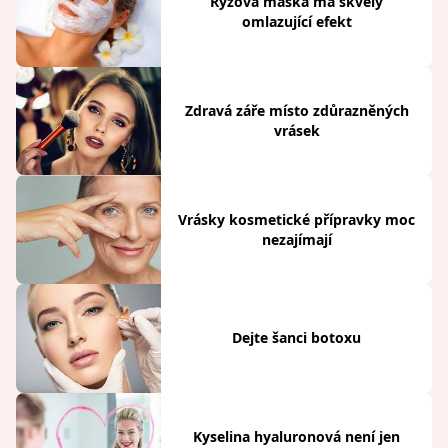
Rýžová maska má skvělý
omlazující efekt
Zdravá záře místo zdůrazněných
vrásek
Vrásky kosmetické přípravky moc
nezajímají
Dejte šanci botoxu
Kyselina hyaluronová není jen