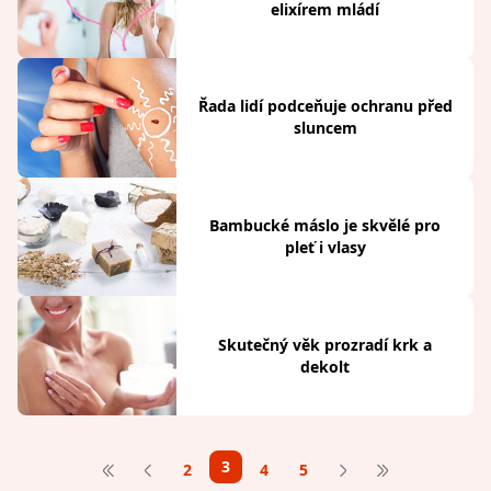
elixírem mládí
Řada lidí podceňuje ochranu před
sluncem
Bambucké máslo je skvělé pro
pleť i vlasy
Skutečný věk prozradí krk a
dekolt
3
2
4
5