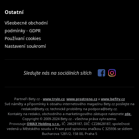
Ostatní
Všeobecné obchodní
podmínky - GDPR
Používaní cookies
Nastavení soukromí
Sledujte nás na sociálních sítích
Partneři Bety.cz -
www.tryin.cz
,
www.prostreno.cz
a
www.befity.cz
Své náměty a připomínky k obsahu internetového magazínu Bety.cz posílejte na
redakce@bety.cz, technické problémy na podpora@bety.cz.
Kontakty na redakci, obchodního a marketingového zástupce naleznete
zde.
Copyright © 2009-2024 Bety.cz - všechna práva vyhrazena.
Provozuje
OMAX Holding s.r.o.
, IČ: 28628187, DIČ: CZ28628187, společnost
vedená u Městského soudu v Praze pod spisovou značkou C 325936 se sídlem
Bucharova 1281/2, 158 00, Praha 5