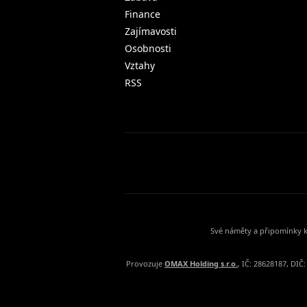
Finance
Zajímavosti
Osobnosti
Vztahy
RSS
Své náměty a připomínky k
Provozuje
OMAX Holding s.r.o.
, IČ: 28628187, DI