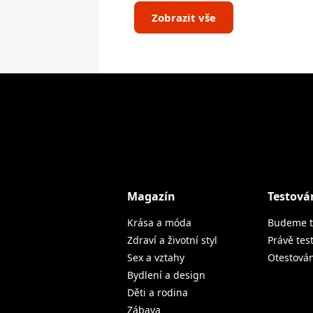
Zobrazit vše
Magazín
Testová
Krása a móda
Budeme t
Zdraví a životní styl
Právě tes
Sex a vztahy
Otestová
Bydlení a design
Děti a rodina
Zábava