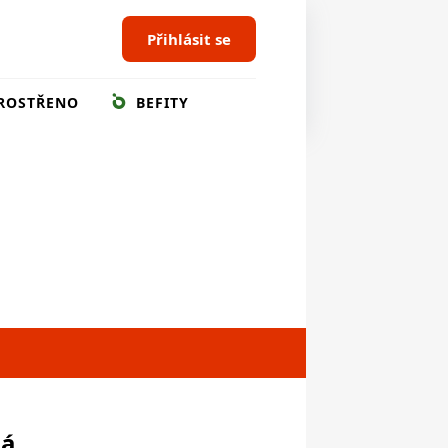
Přihlásit se
ROSTŘENO
BEFITY
ná