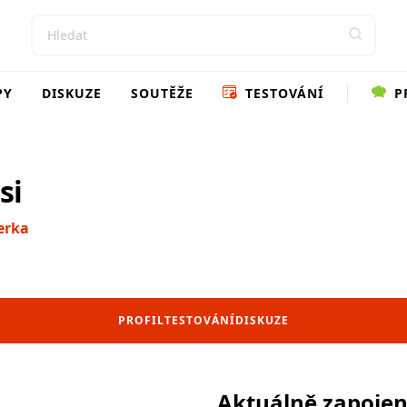
PY
DISKUZE
SOUTĚŽE
TESTOVÁNÍ
P
si
erka
PROFIL
TESTOVÁNÍ
DISKUZE
Aktuálně zapoje