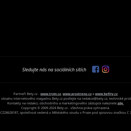
Sledujte nás na sociálních sítích
Partneři Bety.cz -
www.tryin.cz
,
www.prostreno.cz
a
www.befity.cz
 obsahu internetového magazínu Bety.cz posílejte na redakce@bety.cz, technické pr
Kontakty na redakci, obchodního a marketingového zástupce naleznete
zde.
Copyright © 2009-2024 Bety.cz - všechna práva vyhrazena.
Č: CZ28628187, společnost vedená u Městského soudu v Praze pod spisovou značkou C 3