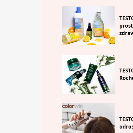
TESTO
prost
zdrav
TEST
Roche
TESTO
odro