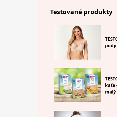
Testované produkty
TESTO
podpr
TEST
kaše 
malý