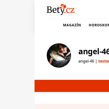
MAGAZÍN
HOROSKO
angel-4
angel-46 |
teste
testerka