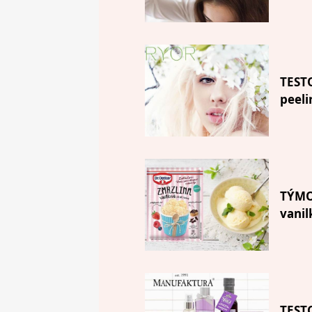
TEST
peeli
TÝMO
vanil
TESTO