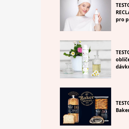
TEST
RECLA
pro p
TESTO
oblič
dávk
TEST
Baker