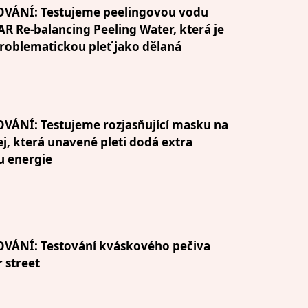
OVÁNÍ: Testujeme peelingovou vodu
R Re-balancing Peeling Water, která je
roblematickou pleť jako dělaná
VÁNÍ: Testujeme rozjasňující masku na
ej, která unavené pleti dodá extra
u energie
OVÁNÍ: Testování kváskového pečiva
 street