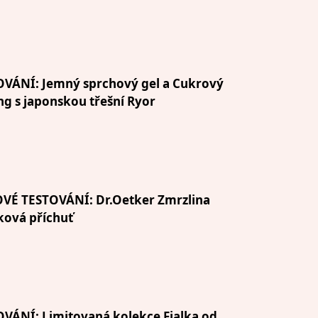
OVÁNÍ: Jemný sprchový gel a Cukrový
ng s japonskou třešní Ryor
VÉ TESTOVÁNÍ: Dr.Oetker Zmrzlina
ková příchuť
VÁNÍ: Limitovaná kolekce Fialka od