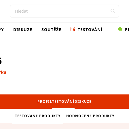
PY
DISKUZE
SOUTĚŽE
TESTOVÁNÍ
P
6
rka
PROFIL
TESTOVÁNÍ
DISKUZE
TESTOVANÉ PRODUKTY
HODNOCENÉ PRODUKTY