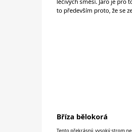
léčivých směsí. Jaro je pro
to především proto, že se zel
Bříza bělokorá
Tento překrásný, vysoký strom n