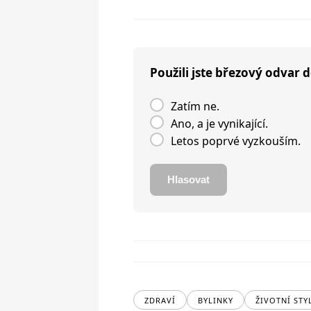
Použili jste březový odvar 
Zatím ne.
Ano, a je vynikající.
Letos poprvé vyzkouším.
Hlasovat
ZDRAVÍ
BYLINKY
ŽIVOTNÍ STY