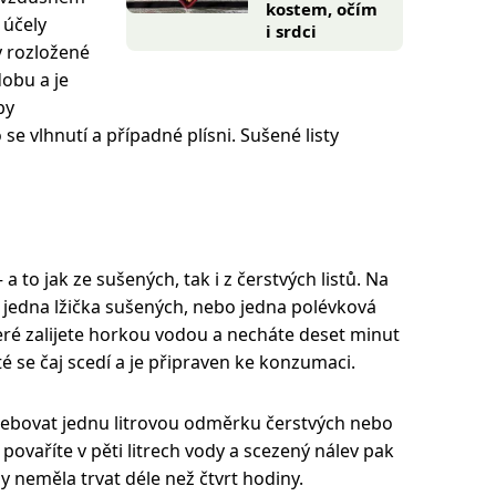
kostem, očím
 účely
i srdci
y rozložené
dobu a je
by
e vlhnutí a případné plísni. Sušené listy
– a to jak ze sušených, tak i z čerstvých listů. Na
e jedna lžička sušených, nebo jedna polévková
teré zalijete horkou vodou a necháte deset minut
é se čaj scedí a je připraven ke konzumaci.
řebovat jednu litrovou odměrku čerstvých nebo
povaříte v pěti litrech vody a scezený nálev pak
by neměla trvat déle než čtvrt hodiny.