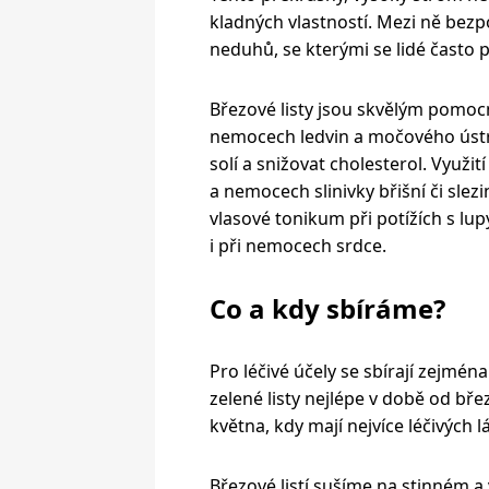
kladných vlastností. Mezi ně bez
neduhů, se kterými se lidé často p
Březové listy jsou skvělým pomoc
nemocech ledvin a močového ústr
solí a snižovat cholesterol. Využi
a nemocech slinivky břišní či slezi
vlasové tonikum při potížích s lup
i při nemocech srdce.
Co a kdy sbíráme?
Pro léčivé účely se sbírají zejmén
zelené listy nejlépe v době od bř
května, kdy mají nejvíce léčivých l
Březové listí sušíme na stinném 