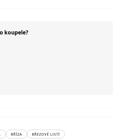
do koupele?
L
BŘÍZA
BŘEZOVÉ LISTÍ