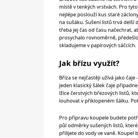
místě v tenkých vrstvách. Pro tyto
nejlépe poslouží kus staré záclon
na sušáku. Sušení listů trvá delší 
třeba jej čas od času načechrat, a
prosychalo rovnoměrně, předešlo s
skladujeme v papírových sáčcích.
Jak břízu využít?
Bříza se nejčastěji užívá jako čaje 
jeden klasický šálek čaje připadn
lžíce čerstvých březových listů, k
louhovat v přiklopeném šálku. Pot
Pro přípravu koupele budete pot
půl odměrky sušených listů, které 
přilijete do vody ve vaně. Koupel 