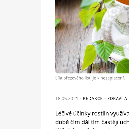
Síla březového listí je k nezaplacení.
18.05.2021
REDAKCE
ZDRAVÍ A
Léčivé účinky rostlin využíva
době čím dál tím častěji uch