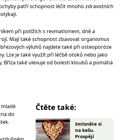
pochyby patří schopnost léčit mnoho zdravotních
otýkají.
níkem při potížích s revmatismem, dně a
ojí. Mají také schopnost zbavovat organismus
tí březových výluhů najdete také při osteoporóze
ny. Lze je také využít při léčbě otoků nebo jako
y. Bříza také ulevuje od bolesti kloubů a pomáhá
Čtěte také:
a mladé
ezna do
átek.
Smlsněte si
na kešu.
Prospějí
a vzdušném