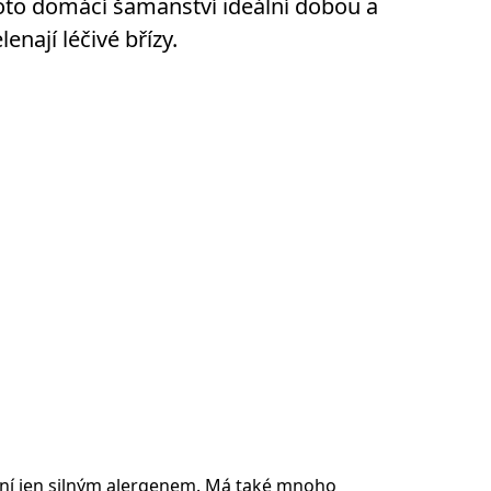
 toto domácí šamanství ideální dobou a
enají léčivé břízy.
ení jen silným alergenem. Má také mnoho