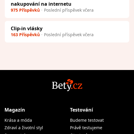
nakupování na internetu
975 Příspěvků
Poslední příspěvek včera
Clip-in vlásky
163 Příspěvků
Poslední příspěvek včera
Magazín
Testování
Krása a móda
Budeme testovat
Zdraví a životní styl
Právě testujeme