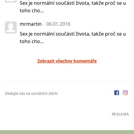
Sex je normální součástí života, takže proč se u
toho cho...
mrmartin
06.01.2016
Sex je normální součástí života, takže proč se u
toho cho...
Zobrazit všechny komentáře
Sledujte nás na sociálních sítích:
REKLAMA