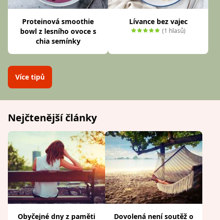
Proteinová smoothie
Lívance bez vajec
bowl z lesního ovoce s
(1 hlasů)
chia semínky
Více tipů
Nejčtenější články
Obyčejné dny z paměti
Dovolená není soutěž o