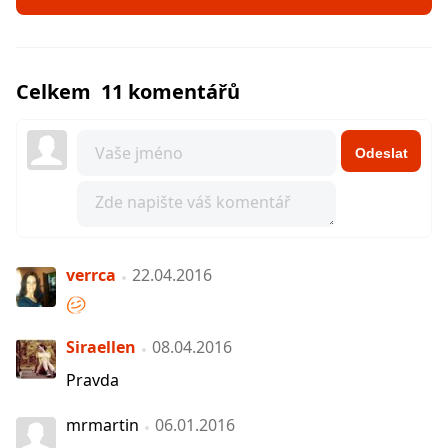
Celkem 11 komentářů
Odeslat
verrca
22.04.2016
Siraellen
08.04.2016
Pravda
mrmartin
06.01.2016