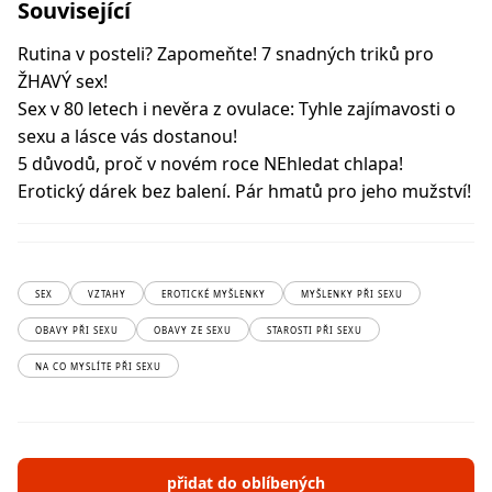
Související
Rutina v posteli? Zapomeňte! 7 snadných triků pro
ŽHAVÝ sex!
Sex v 80 letech i nevěra z ovulace: Tyhle zajímavosti o
sexu a lásce vás dostanou!
5 důvodů, proč v novém roce NEhledat chlapa!
Erotický dárek bez balení. Pár hmatů pro jeho mužství!
SEX
VZTAHY
EROTICKÉ MYŠLENKY
MYŠLENKY PŘI SEXU
OBAVY PŘI SEXU
OBAVY ZE SEXU
STAROSTI PŘI SEXU
NA CO MYSLÍTE PŘI SEXU
přidat do oblíbených