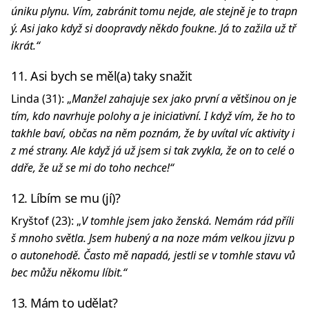
úniku plynu. Vím, zabránit tomu nejde, ale stejně je to trapn
ý. Asi jako když si doopravdy někdo foukne. Já to zažila už tř
ikrát.“
11. Asi bych se měl(a) taky snažit
Linda (31): „
Manžel zahajuje sex jako první a většinou on je
tím, kdo navrhuje polohy a je iniciativní. I když vím, že ho to
takhle baví, občas na něm poznám, že by uvítal víc aktivity i
z mé strany. Ale když já už jsem si tak zvykla, že on to celé o
ddře, že už se mi do toho nechce!“
12. Líbím se mu (jí)?
Kryštof (23): „
V tomhle jsem jako ženská. Nemám rád příli
š mnoho světla. Jsem hubený a na noze mám velkou jizvu p
o autonehodě. Často mě napadá, jestli se v tomhle stavu vů
bec můžu někomu líbit.“
13. Mám to udělat?