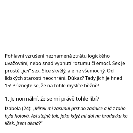
Pohlavní vzrušení neznamená ztrátu logického
uvažování, nebo snad vypnutí rozumu či emocí. Sex je
prostě „
jen
“ sex. Sice skvělý, ale ne všemocný. Od
lidských starostí neochrání. Důkaz? Tady jich je hned
15! Přiznejte se, že na tohle myslíte běžně!
1. Je normální, že se mi právě tohle líbí?
Izabela (24): „
Mirek mi zasunul prst do zadnice a já z toho
byla hotová. Asi stejně tak, jako když mi dal na bradavku ko
líček. Jsem divná?
“