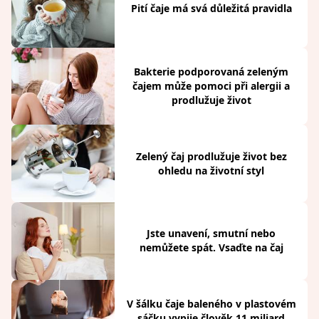
Pití čaje má svá důležitá pravidla
Bakterie podporovaná zeleným
čajem může pomoci při alergii a
prodlužuje život
Zelený čaj prodlužuje život bez
ohledu na životní styl
Jste unavení, smutní nebo
nemůžete spát. Vsaďte na čaj
V šálku čaje baleného v plastovém
sáčku vypije člověk 11 miliard