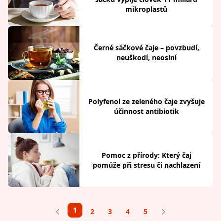
mikroplastů
Černé sáčkové čaje – povzbudí,
neuškodí, neoslní
Polyfenol ze zeleného čaje zvyšuje
účinnost antibiotik
Pomoc z přírody: Který čaj
pomůže při stresu či nachlazení
1
2
3
4
5