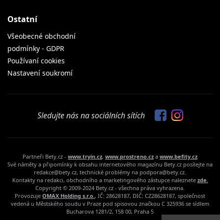
Ostatní
Všeobecné obchodní
podmínky - GDPR
Používaní cookies
Nastavení soukromí
Sledujte nás na sociálních sítích
Partneři Bety.cz -
www.tryin.cz
,
www.prostreno.cz
a
www.befity.cz
Své náměty a připomínky k obsahu internetového magazínu Bety.cz posílejte na
redakce@bety.cz, technické problémy na podpora@bety.cz.
Kontakty na redakci, obchodního a marketingového zástupce naleznete
zde.
Copyright © 2009-2024 Bety.cz - všechna práva vyhrazena.
Provozuje
OMAX Holding s.r.o.
, IČ: 28628187, DIČ: CZ28628187, společnost
vedená u Městského soudu v Praze pod spisovou značkou C 325936 se sídlem
Bucharova 1281/2, 158 00, Praha 5