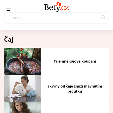
Čaj
Tajemné čajové koupání
Skvrny od čaje zmizí mávnutím
proutku