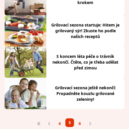
krokem
Grilovací sezona startuje: Hitem je
grilovaný sýr! Zkuste ho podle
našich receptů
S koncem léta péče o trávník
nekončí. Čtěte, co je třeba udělat
před zimou
Grilovací sezona ještě nekončí:
Propadněte kouzlu grilované
zeleniny!
5
4
6