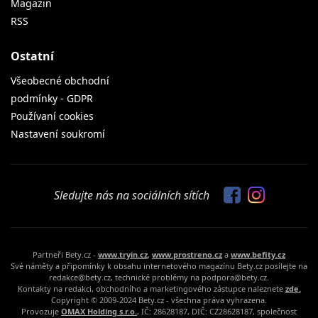
Magazin
RSS
Ostatní
Všeobecné obchodní
podmínky - GDPR
Používaní cookies
Nastavení soukromí
Sledujte nás na sociálních sítích
Partneři Bety.cz -
www.tryin.cz
,
www.prostreno.cz
a
www.befity.cz
Své náměty a připomínky k obsahu internetového magazínu Bety.cz posílejte na
redakce@bety.cz, technické problémy na podpora@bety.cz.
Kontakty na redakci, obchodního a marketingového zástupce naleznete
zde.
Copyright © 2009-2024 Bety.cz - všechna práva vyhrazena.
Provozuje
OMAX Holding s.r.o.
, IČ: 28628187, DIČ: CZ28628187, společnost