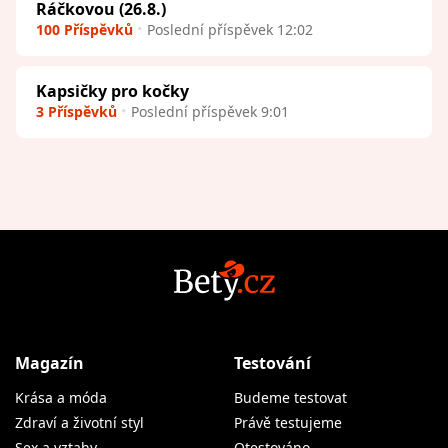
Ráčkovou (26.8.)
100 Příspěvků
Poslední příspěvek 12:02
Kapsičky pro kočky
3 Příspěvků
Poslední příspěvek 9:01
Magazín
Testování
Krása a móda
Budeme testovat
Zdraví a životní styl
Právě testujeme
Sex a vztahy
Otestováno