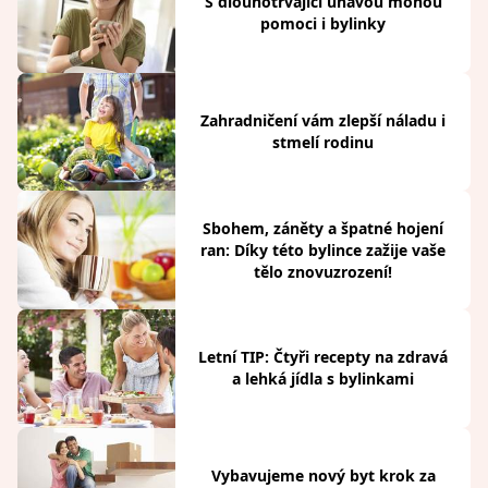
S dlouhotrvající únavou mohou
pomoci i bylinky
Zahradničení vám zlepší náladu i
stmelí rodinu
Sbohem, záněty a špatné hojení
ran: Díky této bylince zažije vaše
tělo znovuzrození!
Letní TIP: Čtyři recepty na zdravá
a lehká jídla s bylinkami
Vybavujeme nový byt krok za