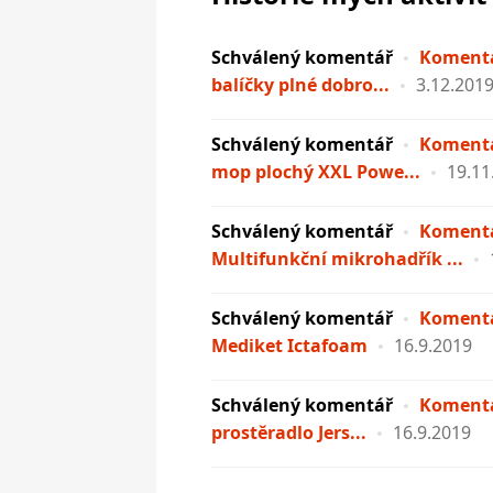
Schválený komentář
Komentá
balíčky plné dobro...
3.12.201
Schválený komentář
Komentá
mop plochý XXL Powe...
19.11
Schválený komentář
Komentá
Multifunkční mikrohadřík ...
Schválený komentář
Komentá
Mediket Ictafoam
16.9.2019
Schválený komentář
Komentá
prostěradlo Jers...
16.9.2019