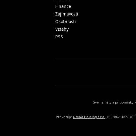
Finance
Zajímavosti
Osobnosti
Vztahy
RSS
Své náměty a připomínky k
Provozuje
OMAX Holding s.r.o.
, IČ: 28628187, DI