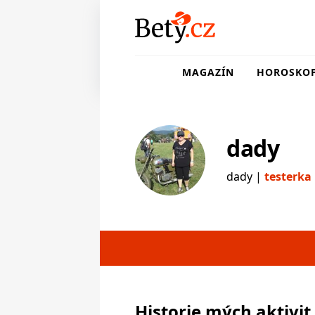
MAGAZÍN
HOROSKO
dady
dady |
testerka
testerka
Historie mých aktivit