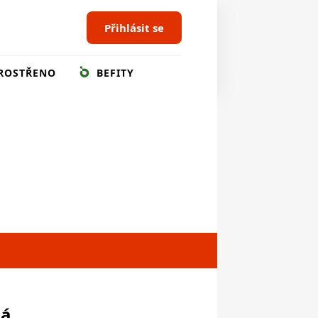
Přihlásit se
ROSTŘENO
BEFITY
ná