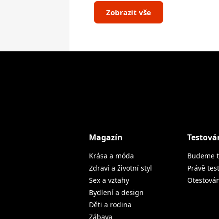
Zobrazit vše
Magazín
Testová
Krása a móda
Budeme t
Zdraví a životní styl
Právě tes
Sex a vztahy
Otestová
Bydlení a design
Děti a rodina
Zábava