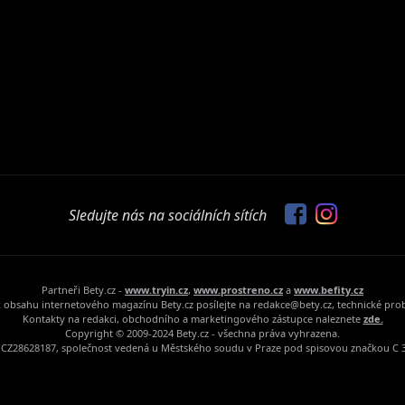
Sledujte nás na sociálních sítích
Partneři Bety.cz -
www.tryin.cz
,
www.prostreno.cz
a
www.befity.cz
 obsahu internetového magazínu Bety.cz posílejte na redakce@bety.cz, technické pr
Kontakty na redakci, obchodního a marketingového zástupce naleznete
zde.
Copyright © 2009-2024 Bety.cz - všechna práva vyhrazena.
Č: CZ28628187, společnost vedená u Městského soudu v Praze pod spisovou značkou C 3