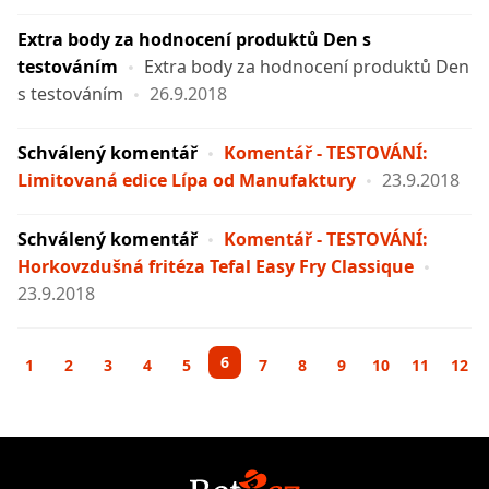
Extra body za hodnocení produktů Den s
testováním
Extra body za hodnocení produktů Den
s testováním
26.9.2018
Schválený komentář
Komentář - TESTOVÁNÍ:
Limitovaná edice Lípa od Manufaktury
23.9.2018
Schválený komentář
Komentář - TESTOVÁNÍ:
Horkovzdušná fritéza Tefal Easy Fry Classique
23.9.2018
6
1
2
3
4
5
7
8
9
10
11
12