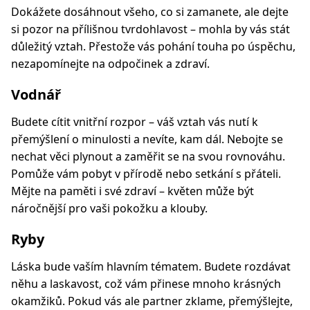
Dokážete dosáhnout všeho, co si zamanete, ale dejte
si pozor na přílišnou tvrdohlavost – mohla by vás stát
důležitý vztah. Přestože vás pohání touha po úspěchu,
nezapomínejte na odpočinek a zdraví.
Vodnář
Budete cítit vnitřní rozpor – váš vztah vás nutí k
přemýšlení o minulosti a nevíte, kam dál. Nebojte se
nechat věci plynout a zaměřit se na svou rovnováhu.
Pomůže vám pobyt v přírodě nebo setkání s přáteli.
Mějte na paměti i své zdraví – květen může být
náročnější pro vaši pokožku a klouby.
Ryby
Láska bude vaším hlavním tématem. Budete rozdávat
něhu a laskavost, což vám přinese mnoho krásných
okamžiků. Pokud vás ale partner zklame, přemýšlejte,