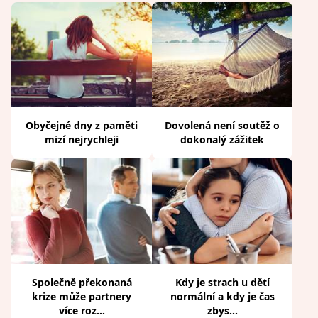
Obyčejné dny z paměti
Dovolená není soutěž o
mizí nejrychleji
dokonalý zážitek
Společně překonaná
Kdy je strach u dětí
krize může partnery
normální a kdy je čas
více roz...
zbys...