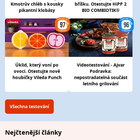
Kmotrův chléb s kousky
bříšku. Otestujte HiPP 2
pikantní klobásy
BIO COMBIOTIK®
Úklid, který voní po
Videotestování - Ajvar
ovoci. Otestujte nové
Podravka:
houbičky Vileda Punch
nepostradatelná součást
letního grilování
Všechna testování
Nejčtenější články