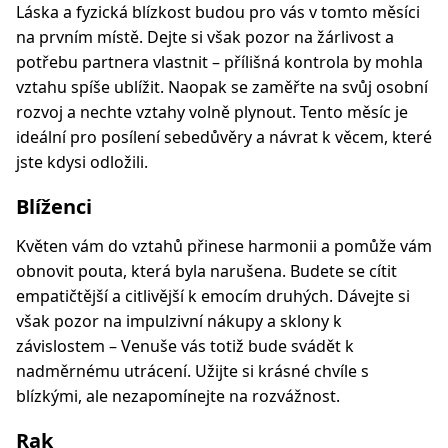
Láska a fyzická blízkost budou pro vás v tomto měsíci
na prvním místě. Dejte si však pozor na žárlivost a
potřebu partnera vlastnit – přílišná kontrola by mohla
vztahu spíše ublížit. Naopak se zaměřte na svůj osobní
rozvoj a nechte vztahy volně plynout. Tento měsíc je
ideální pro posílení sebedůvěry a návrat k věcem, které
jste kdysi odložili.
Blíženci
Květen vám do vztahů přinese harmonii a pomůže vám
obnovit pouta, která byla narušena. Budete se cítit
empatičtější a citlivější k emocím druhých. Dávejte si
však pozor na impulzivní nákupy a sklony k
závislostem – Venuše vás totiž bude svádět k
nadměrnému utrácení. Užijte si krásné chvíle s
blízkými, ale nezapomínejte na rozvážnost.
Rak