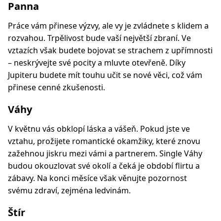
Panna
Práce vám přinese výzvy, ale vy je zvládnete s klidem a
rozvahou. Trpělivost bude vaší největší zbraní. Ve
vztazích však budete bojovat se strachem z upřímnosti
– neskrývejte své pocity a mluvte otevřeně. Díky
Jupiteru budete mít touhu učit se nové věci, což vám
přinese cenné zkušenosti.
Váhy
V květnu vás obklopí láska a vášeň. Pokud jste ve
vztahu, prožijete romantické okamžiky, které znovu
zažehnou jiskru mezi vámi a partnerem. Single Váhy
budou okouzlovat své okolí a čeká je období flirtu a
zábavy. Na konci měsíce však věnujte pozornost
svému zdraví, zejména ledvinám.
Štír