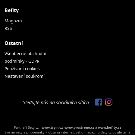
Befity
Magazin
RSS
Ostatní
Všeobecné obchodní
podmínky - GDPR
Používaní cookies
Nastavení soukromí
Sledujte nás na sociálních sítích
Partneři Bety.cz -
www.tryin.cz
,
www.prostreno.cz
a
www.befity.cz
Své náměty a připomínky k obsahu internetového magazínu Bety.cz posílejte na