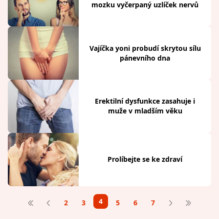
mozku vyčerpaný uzlíček nervů
Vajíčka yoni probudí skrytou sílu
pánevního dna
Erektilní dysfunkce zasahuje i
muže v mladším věku
Prolíbejte se ke zdraví
4
2
3
5
6
7