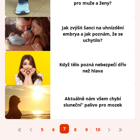
pro muže a ženy?
Jak zvýšit šanci na uhnízdění
embrya a jak poznám, že se
uchytilo?
Když tělo pozná nebezpečí dřív
než hlava
Aktuálně nám všem chybí
sluneční“ palivo pro mozek
7
5
6
8
9
10