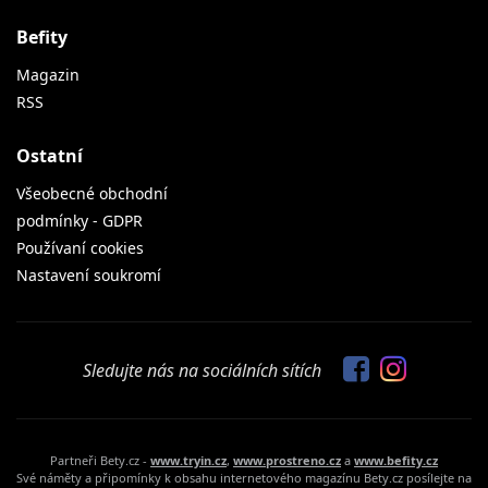
Befity
Magazin
RSS
Ostatní
Všeobecné obchodní
podmínky - GDPR
Používaní cookies
Nastavení soukromí
Sledujte nás na sociálních sítích
Partneři Bety.cz -
www.tryin.cz
,
www.prostreno.cz
a
www.befity.cz
Své náměty a připomínky k obsahu internetového magazínu Bety.cz posílejte na