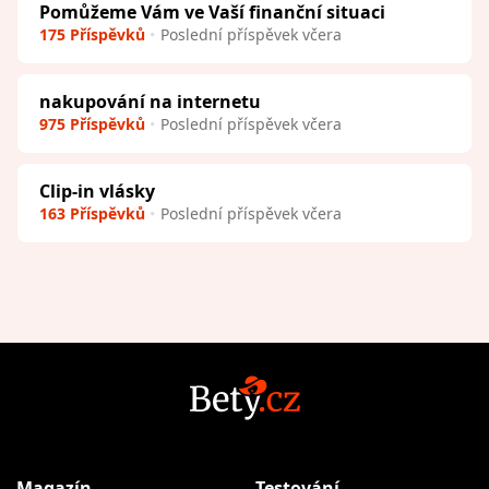
Pomůžeme Vám ve Vaší finanční situaci
175 Příspěvků
Poslední příspěvek včera
nakupování na internetu
975 Příspěvků
Poslední příspěvek včera
Clip-in vlásky
163 Příspěvků
Poslední příspěvek včera
Magazín
Testování