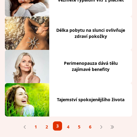
Délka pobytu na slunci ovlivňuje
zdraví pokožky
Perimenopauza dává tělu
zajímavé benefity
Tajemství spokojenějšího života
3
1
2
4
5
6