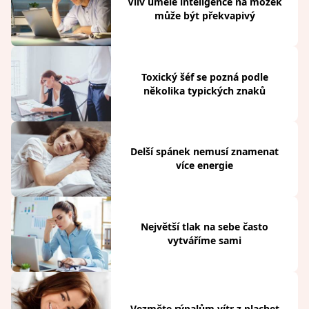
Vliv umělé inteligence na mozek
může být překvapivý
Toxický šéf se pozná podle
několika typických znaků
Delší spánek nemusí znamenat
více energie
Největší tlak na sebe často
vytváříme sami
Vezměte rýpalům vítr z plachet