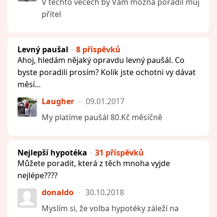
V těchto věcech by Vám možná poradil můj
přítel
Levný paušal
8 příspěvků
Ahoj, hledám nějaký opravdu levný paušál. Co
byste poradili prosím? Kolik jste ochotni vy dávat
měsí...
Laugher
09.01.2017
My platíme paušál 80.Kč měsíčně
Nejlepší hypotéka
31 příspěvků
Můžete poradit, která z těch mnoha vyjde
nejlépe????
donaldo
30.10.2018
Myslím si, že volba hypotéky záleží na