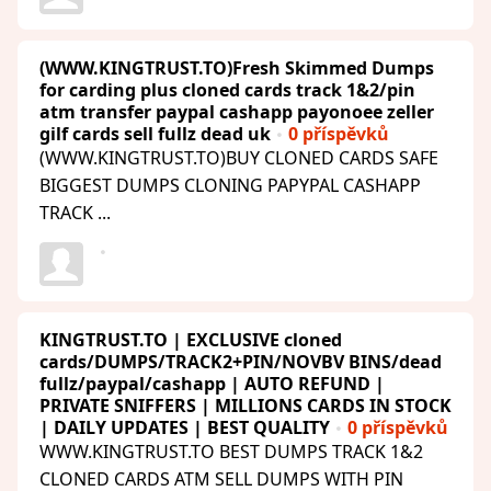
(WWW.KINGTRUST.TO)Fresh Skimmed Dumps
for carding plus cloned cards track 1&2/pin
atm transfer paypal cashapp payonoee zeller
gilf cards sell fullz dead uk
0 příspěvků
(WWW.KINGTRUST.TO)BUY CLONED CARDS SAFE
BIGGEST DUMPS CLONING PAPYPAL CASHAPP
TRACK ...
KINGTRUST.TO | EXCLUSIVE cloned
cards/DUMPS/TRACK2+PIN/NOVBV BINS/dead
fullz/paypal/cashapp | AUTO REFUND |
PRIVATE SNIFFERS | MILLIONS CARDS IN STOCK
| DAILY UPDATES | BEST QUALITY
0 příspěvků
WWW.KINGTRUST.TO BEST DUMPS TRACK 1&2
CLONED CARDS ATM SELL DUMPS WITH PIN