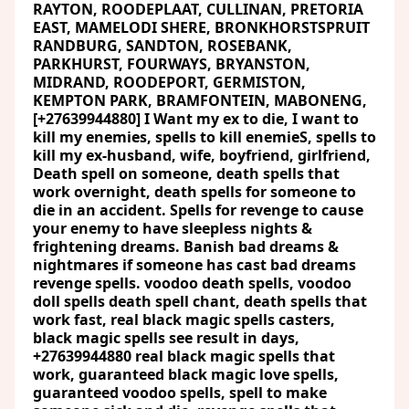
RAYTON, ROODEPLAAT, CULLINAN, PRETORIA
EAST, MAMELODI SHERE, BRONKHORSTSPRUIT
RANDBURG, SANDTON, ROSEBANK,
PARKHURST, FOURWAYS, BRYANSTON,
MIDRAND, ROODEPORT, GERMISTON,
KEMPTON PARK, BRAMFONTEIN, MABONENG,
[+27639944880] I Want my ex to die, I want to
kill my enemies, spells to kill enemieS, spells to
kill my ex-husband, wife, boyfriend, girlfriend,
Death spell on someone, death spells that
work overnight, death spells for someone to
die in an accident. Spells for revenge to cause
your enemy to have sleepless nights &
frightening dreams. Banish bad dreams &
nightmares if someone has cast bad dreams
revenge spells. voodoo death spells, voodoo
doll spells death spell chant, death spells that
work fast, real black magic spells casters,
black magic spells see result in days,
+27639944880 real black magic spells that
work, guaranteed black magic love spells,
guaranteed voodoo spells, spell to make