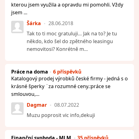
kterou jsem využila a opravdu mi pomohli. Vždy
jsem ...
Šárka
28.06.2018
Tak to ti moc gratuluji… Jak na to? Je tu
někdo, kdo šel do zpětného leasingu
nemovitosi? Konrétně m...
Práce na doma
6 příspěvků
Katalogový prodej výrobků české firmy - jedná s o
krásné šperky ¨za rozumné ceny.:práce se
smlouvou,...
Dagmar
08.07.2022
Muzu poprosit vic info,dekuji
Finanční svoboda - MLM
35 příspěvků