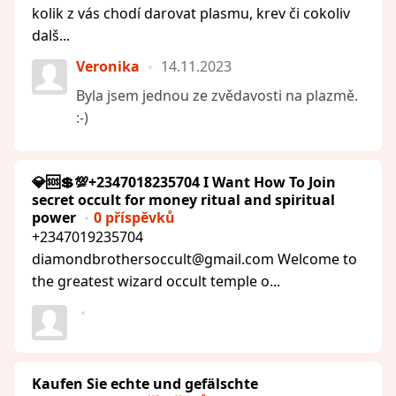
kolik z vás chodí darovat plasmu, krev či cokoliv
dalš...
Veronika
14.11.2023
Byla jsem jednou ze zvědavosti na plazmě.
:-)
💎🆘💲💯+2347018235704 I Want How To Join
secret occult for money ritual and spiritual
power
0 příspěvků
+2347019235704
diamondbrothersoccult@gmail.com Welcome to
the greatest wizard occult temple o...
Kaufen Sie echte und gefälschte