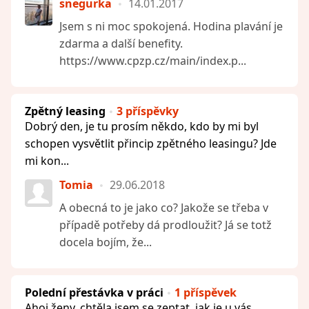
snegurka
14.01.2017
Jsem s ni moc spokojená. Hodina plavání je
zdarma a další benefity.
https://www.cpzp.cz/main/index.p...
Zpětný leasing
3 příspěvky
Dobrý den, je tu prosím někdo, kdo by mi byl
schopen vysvětlit přincip zpětného leasingu? Jde
mi kon...
Tomia
29.06.2018
A obecná to je jako co? Jakože se třeba v
případě potřeby dá prodloužit? Já se totž
docela bojím, že...
Polední přestávka v práci
1 příspěvek
Ahoj ženy, chtěla jsem se zeptat, jak je u vás