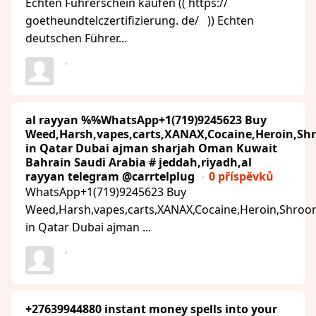
Echten Führerschein kaufen (( https://
goetheundtelczertifizierung. de/ )) Echten
deutschen Führer...
al rayyan %%WhatsApp+1(719)9245623 Buy
Weed,Harsh,vapes,carts,XANAX,Cocaine,Heroin,Sh
in Qatar Dubai ajman sharjah Oman Kuwait
Bahrain Saudi Arabia # jeddah,riyadh,al
rayyan telegram @carrtelplug
0 příspěvků
WhatsApp+1(719)9245623 Buy
Weed,Harsh,vapes,carts,XANAX,Cocaine,Heroin,Shro
in Qatar Dubai ajman ...
+27639944880 instant money spells into your