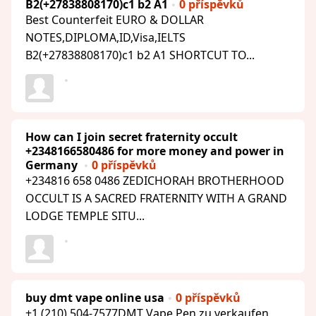
B2(+27838808170)c1 b2 A1
0 příspěvků
Best Counterfeit EURO & DOLLAR
NOTES,DIPLOMA,ID,Visa,IELTS
B2(+27838808170)c1 b2 A1 SHORTCUT TO...
How can I join secret fraternity occult
+2348166580486 for more money and power in
Germany
0 příspěvků
+234816 658 0486 ZEDICHORAH BROTHERHOOD
OCCULT IS A SACRED FRATERNITY WITH A GRAND
LODGE TEMPLE SITU...
buy dmt vape online usa
0 příspěvků
+1 (210) 504-7577DMT Vape Pen zu verkaufen