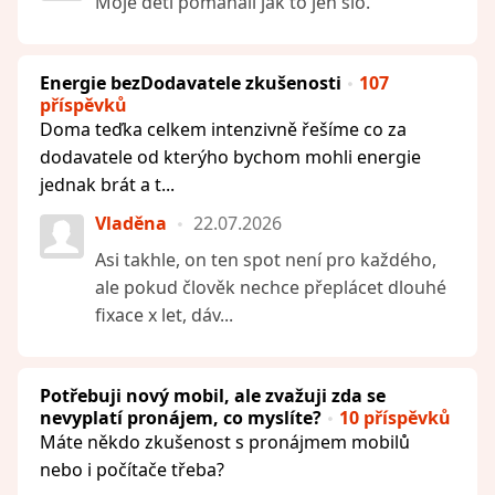
Moje děti pomáhali jak to jen šlo.
Energie bezDodavatele zkušenosti
107
příspěvků
Doma teďka celkem intenzivně řešíme co za
dodavatele od kterýho bychom mohli energie
jednak brát a t...
Vladěna
22.07.2026
Asi takhle, on ten spot není pro každého,
ale pokud člověk nechce přeplácet dlouhé
fixace x let, dáv...
Potřebuji nový mobil, ale zvažuji zda se
nevyplatí pronájem, co myslíte?
10 příspěvků
Máte někdo zkušenost s pronájmem mobilů
nebo i počítače třeba?