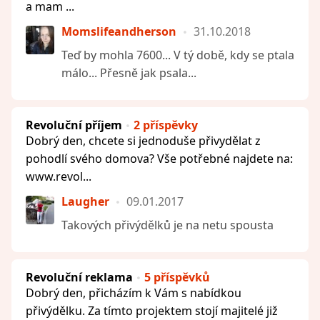
a mam ...
Momslifeandherson
31.10.2018
Teď by mohla 7600... V tý době, kdy se ptala
málo... Přesně jak psala...
Revoluční příjem
2 příspěvky
Dobrý den, chcete si jednoduše přivydělat z
pohodlí svého domova? Vše potřebné najdete na:
www.revol...
Laugher
09.01.2017
Takových přivýdělků je na netu spousta
Revoluční reklama
5 příspěvků
Dobrý den, přicházím k Vám s nabídkou
přivýdělku. Za tímto projektem stojí majitelé již