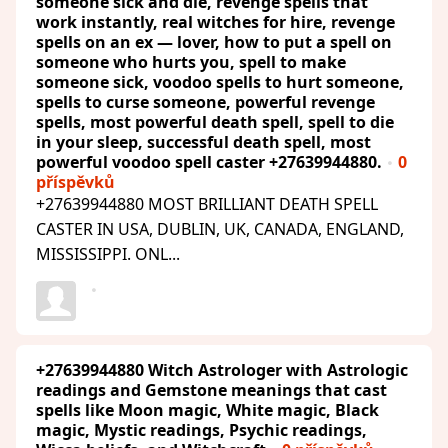
someone sick and die, revenge spells that
work instantly, real witches for hire, revenge
spells on an ex — lover, how to put a spell on
someone who hurts you, spell to make
someone sick, voodoo spells to hurt someone,
spells to curse someone, powerful revenge
spells, most powerful death spell, spell to die
in your sleep, successful death spell, most
powerful voodoo spell caster +27639944880.
0
příspěvků
+27639944880 MOST BRILLIANT DEATH SPELL
CASTER IN USA, DUBLIN, UK, CANADA, ENGLAND,
MISSISSIPPI. ONL...
+27639944880 Witch Astrologer with Astrologic
readings and Gemstone meanings that cast
spells like Moon magic, White magic, Black
magic, Mystic readings, Psychic readings,