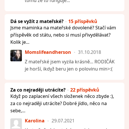
tomu že to funguje...
Dá se vyžít z mateřské?
15 příspěvků
Jsme maminka na mateřské dovolené? Stačí vám
příspěvěk od státu, nebo si musí přivydělávat?
Kolik je...
Momslifeandherson
31.10.2018
Z mateřské jsem vyzila krásně... RODIČÁK
je horší, ikdyž beru jen o polovinu min>:(
Za co nejraději utrácíte?
22 příspěvků
Když po zaplacení všech složenek něco zbyde :),
za co nejraději utrácíte? Dobré jídlo, něco na
sebe,...
Karolina
29.07.2021