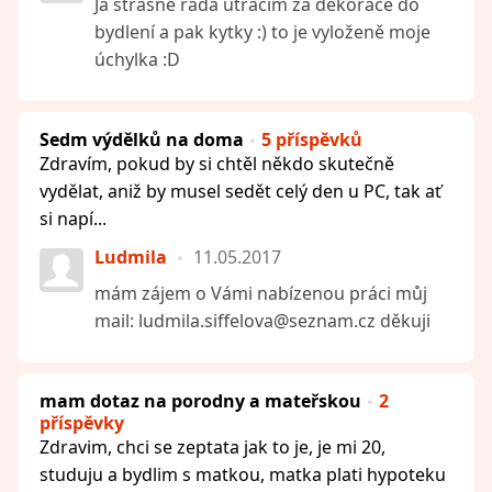
Já strašně ráda utrácím za dekorace do
bydlení a pak kytky :) to je vyloženě moje
úchylka :D
Sedm výdělků na doma
5 příspěvků
Zdravím, pokud by si chtěl někdo skutečně
vydělat, aniž by musel sedět celý den u PC, tak ať
si napí...
Ludmila
11.05.2017
mám zájem o Vámi nabízenou práci můj
mail: ludmila.siffelova@seznam.cz děkuji
mam dotaz na porodny a mateřskou
2
příspěvky
Zdravim, chci se zeptata jak to je, je mi 20,
studuju a bydlim s matkou, matka plati hypoteku