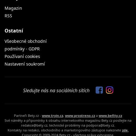
Magazin
RSS
Ostatní
Všeobecné obchodní
podmínky - GDPR
Používaní cookies
Nastavení soukromí
Sledujte nás na sociálních sítích
Partneři Bety.cz -
www.tryin.cz
,
www.prostreno.cz
a
www.befity.cz
Své náměty a připomínky k obsahu internetového magazínu Bety.cz posílejte na
redakce@bety.cz, technické problémy na podpora@bety.cz.
Kontakty na redakci, obchodního a marketingového zástupce naleznete
zde.
Copyright © 2009-2024 Bety.cz - všechna práva vyhrazena.