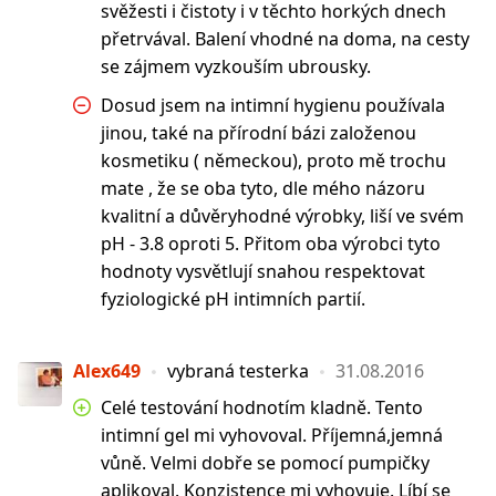
svěžesti i čistoty i v těchto horkých dnech
přetrvával. Balení vhodné na doma, na cesty
se zájmem vyzkouším ubrousky.
Dosud jsem na intimní hygienu používala
jinou, také na přírodní bázi založenou
kosmetiku ( německou), proto mě trochu
mate , že se oba tyto, dle mého názoru
kvalitní a důvěryhodné výrobky, liší ve svém
pH - 3.8 oproti 5. Přitom oba výrobci tyto
hodnoty vysvětlují snahou respektovat
fyziologické pH intimních partií.
Alex649
vybraná testerka
31.08.2016
Celé testování hodnotím kladně. Tento
intimní gel mi vyhovoval. Příjemná,jemná
vůně. Velmi dobře se pomocí pumpičky
aplikoval. Konzistence mi vyhovuje. Líbí se