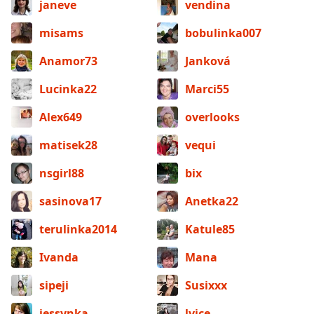
janeve
vendina
misams
bobulinka007
Anamor73
Janková
Lucinka22
Marci55
Alex649
overlooks
matisek28
vequi
nsgirl88
bix
sasinova17
Anetka22
terulinka2014
Katule85
Ivanda
Mana
sipeji
Susixxx
jessynka
lvice