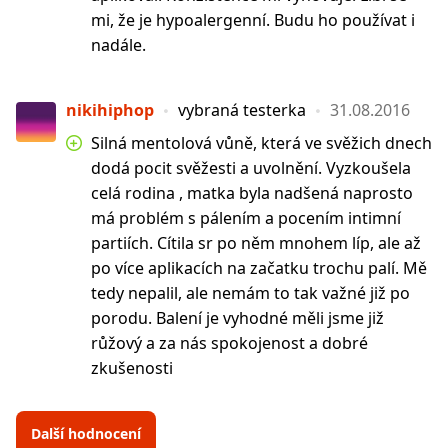
mi, že je hypoalergenní. Budu ho používat i
nadále.
nikihiphop
vybraná testerka
31.08.2016
Silná mentolová vůně, která ve svěžich dnech
dodá pocit svěžesti a uvolnění. Vyzkoušela
celá rodina , matka byla nadšená naprosto
má problém s pálením a pocením intimní
partiích. Cítila sr po něm mnohem líp, ale až
po více aplikacích na začatku trochu palí. Mě
tedy nepalil, ale nemám to tak važné již po
porodu. Balení je vyhodné měli jsme již
růžový a za nás spokojenost a dobré
zkušenosti
Další hodnocení