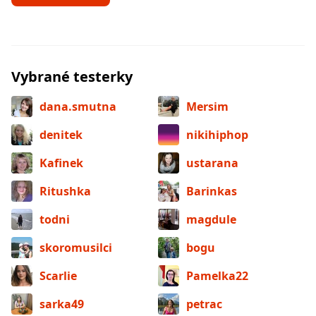
Vybrané testerky
dana.smutna
Mersim
denitek
nikihiphop
Kafinek
ustarana
Ritushka
Barinkas
todni
magdule
skoromusilci
bogu
Scarlie
Pamelka22
sarka49
petrac