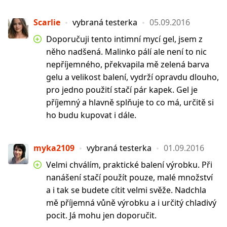
Scarlie
vybraná testerka
05.09.2016
Doporučuji tento intimní mycí gel, jsem z
něho nadšená. Malinko pálí ale není to nic
nepříjemného, překvapila mě zelená barva
gelu a velikost balení, vydrží opravdu dlouho,
pro jedno použití stačí pár kapek. Gel je
příjemný a hlavně splňuje to co má, určitě si
ho budu kupovat i dále.
myka2109
vybraná testerka
01.09.2016
Velmi chválím, praktické balení výrobku. Při
nanášení stačí použít pouze, malé množství
a i tak se budete cítit velmi svěže. Nadchla
mě příjemná vůně výrobku a i určitý chladivý
pocit. Já mohu jen doporučit.