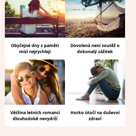
Obyčejné dny z paměti
Dovolená není soutěž o
mizí nejrychleji
dokonalý zážitek
Většina letních romancí
Horko útočí na duševní
dlouhodobě nevydrží
zdraví