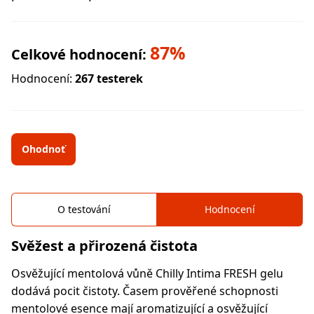
87%
Celkové hodnocení:
Hodnocení:
267 testerek
Ohodnoť
O testování
Hodnocení
Svěžest a přirozená čistota
Osvěžující mentolová vůně Chilly Intima FRESH gelu
dodává pocit čistoty. Časem prověřené schopnosti
mentolové esence mají aromatizující a osvěžující