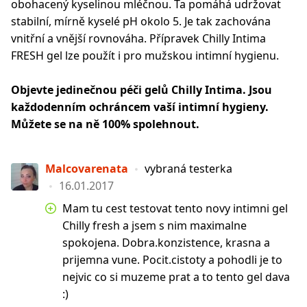
obohacený kyselinou mléčnou. Ta pomáhá udržovat
stabilní, mírně kyselé pH okolo 5. Je tak zachována
vnitřní a vnější rovnováha. Přípravek Chilly Intima
FRESH gel lze použít i pro mužskou intimní hygienu.
Objevte jedinečnou péči gelů Chilly Intima. Jsou
každodenním ochráncem vaší intimní hygieny.
Můžete se na ně 100% spolehnout.
Malcovarenata
vybraná testerka
16.01.2017
Mam tu cest testovat tento novy intimni gel
Chilly fresh a jsem s nim maximalne
spokojena. Dobra.konzistence, krasna a
prijemna vune. Pocit.cistoty a pohodli je to
nejvic co si muzeme prat a to tento gel dava
:)