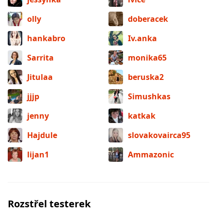
olly
doberacek
hankabro
Iv.anka
Sarrita
monika65
Jitulaa
beruska2
jjjp
Simushkas
jenny
katkak
Hajdule
slovakovairca95
lijan1
Ammazonic
Rozstřel testerek