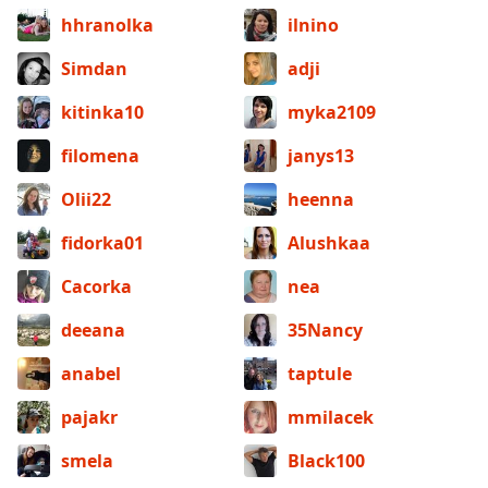
hhranolka
ilnino
Simdan
adji
kitinka10
myka2109
filomena
janys13
Olii22
heenna
fidorka01
Alushkaa
Cacorka
nea
deeana
35Nancy
anabel
taptule
pajakr
mmilacek
smela
Black100