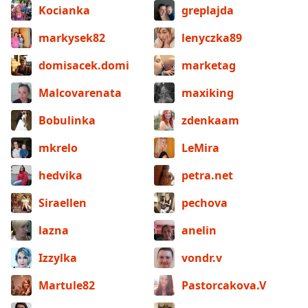
Kocianka
greplajda
markysek82
lenyczka89
domisacek.domi
marketag
Malcovarenata
maxiking
Bobulinka
zdenkaam
mkrelo
LeMira
hedvika
petra.net
Siraellen
pechova
lazna
anelin
Izzylka
vondr.v
Martule82
Pastorcakova.V