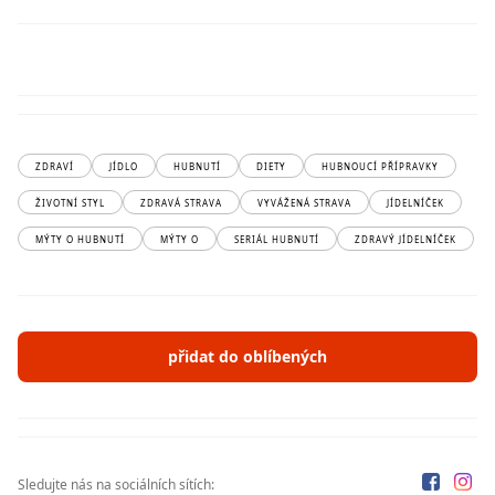
ZDRAVÍ
JÍDLO
HUBNUTÍ
DIETY
HUBNOUCÍ PŘÍPRAVKY
ŽIVOTNÍ STYL
ZDRAVÁ STRAVA
VYVÁŽENÁ STRAVA
JÍDELNÍČEK
MÝTY O HUBNUTÍ
MÝTY O
SERIÁL HUBNUTÍ
ZDRAVÝ JÍDELNÍČEK
přidat do oblíbených
Sledujte nás na sociálních sítích: