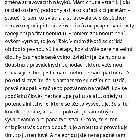
změna stravovacích návyků. Mám chuť a vztah k jídlu
(a sladkostem) podobný asi jako kuřáci k cigaretám –
statečně jsem to zvládla a stravovala se s úspěchem
zdravě nejmíň pětkrát v životě (různé prapodivné diety
raději ani počítat nebudu). Problém zhubnout není,
ovšem vytrvat, to je oříšek. V mém životě se střídá
období s pevnou vůlí a etapy, kdy si vůle bere na velmi
dlouhý čas neplacené volno. Zvláštní je, že hubnu a
tloustnu v pravidelných periodách, které většinou
souvisejí i s tím, jestli mám, nebo nemám partnera. A
pokud si myslíte, že s partnerem se držím na uzdě,
právě naopak – začne to pozváním na večeři, kdy se
zpočátku člověk nechce upejpat u salátu, obědy u
potenciální tchyně, které se těžko vysvětluje, že si ten
knedlík nedáte, a pak to pokračuje samotným
vyvařováním pro pána tvorstva. O tom, že si ten
chlapík u vás doma debužíruje a neustále provokuje
tím, co jí, nemluvě. A najednou jste nenápadně tam,