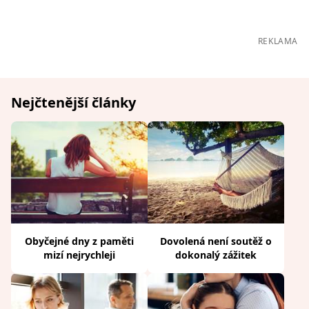
REKLAMA
Nejčtenější články
Obyčejné dny z paměti
Dovolená není soutěž o
mizí nejrychleji
dokonalý zážitek