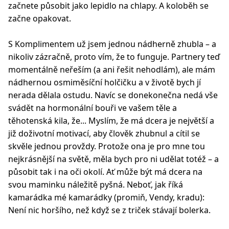
začnete působit jako lepidlo na chlapy. A koloběh se
začne opakovat.
S Komplimentem už jsem jednou nádherně zhubla – a
nikoliv zázračně, proto vím, že to funguje. Partnery teď
momentálně neřeším (a ani řešit nehodlám), ale mám
nádhernou osmiměsíční holčičku a v životě bych jí
nerada dělala ostudu. Navíc se donekonečna nedá vše
svádět na hormonální bouři ve vašem těle a
těhotenská kila, že... Myslím, že má dcera je největší a
již doživotní motivací, aby člověk zhubnul a cítil se
skvěle jednou provždy. Protože ona je pro mne tou
nejkrásnější na světě, měla bych pro ni udělat totéž – a
působit tak i na oči okolí. Ať může být má dcera na
svou maminku náležitě pyšná. Neboť, jak říká
kamarádka mé kamarádky (promiň, Vendy, kradu):
Není nic horšího, než když se z triček stávají bolerka.