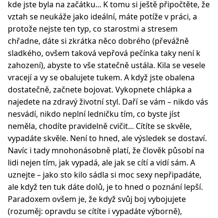
kde jste byla na začátku... K tomu si ještě připočtěte, že
vztah se neukáže jako ideální, máte potíže v práci, a
protože nejste ten typ, co starostmi a stresem
chřadne, dáte si zkrátka něco dobrého (převážně
sladkého, ovšem taková vepřová pečínka taky není k
zahození), abyste to vše statečně ustála. Kila se vesele
vracejí a vy se obalujete tukem. A když jste obalena
dostatečně, začnete bojovat. Vykopnete chlápka a
najedete na zdravý životní styl. Daří se vám – nikdo vás
nesvádí, nikdo neplní ledničku tím, co byste jíst
neměla, chodíte pravidelně cvičit... Cítíte se skvěle,
vypadáte skvěle. Není to hned, ale výsledek se dostaví.
Navíc i tady mnohonásobně platí, že člověk působí na
lidi nejen tím, jak vypadá, ale jak se cítí a vidí sám. A
uznejte – jako sto kilo sádla si moc sexy nepřipadáte,
ale když ten tuk dáte dolů, je to hned o poznání lepší.
Paradoxem ovšem je, že když svůj boj vybojujete
(rozuměj: opravdu se cítíte i vypadáte výborně),