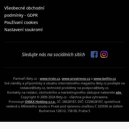
Všeobecné obchodní
podmínky - GDPR
Používaní cookies
Nastavení soukromí
Sledujte nás na sociálních sítích
Partneři Bety.cz -
www.tryin.cz
,
www.prostreno.cz
a
www.befity.cz
Své náměty a připomínky k obsahu internetového magazínu Bety.cz posílejte na
redakce@bety.cz, technické problémy na podpora@bety.cz.
Kontakty na redakci, obchodního a marketingového zástupce naleznete
zde.
Copyright © 2009-2024 Bety.cz - všechna práva vyhrazena.
Provozuje
OMAX Holding s.r.o.
, IČ: 28628187, DIČ: CZ28628187, společnost
vedená u Městského soudu v Praze pod spisovou značkou C 325936 se sídlem
Bucharova 1281/2, 158 00, Praha 5