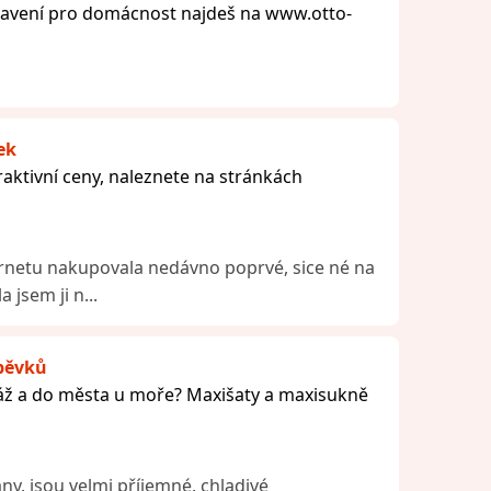
bavení pro domácnost najdeš na www.otto-
ek
raktivní ceny, naleznete na stránkách
ernetu nakupovala nedávno poprvé, sice né na
 jsem ji n...
spěvků
láž a do města u moře? Maxišaty a maxisukně
ny, jsou velmi příjemné, chladivé