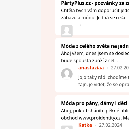
PártyPlus.cz - pozvánky za z
Chtěla bych vám doporučit jede
zábavu a módu. Jedná se o <a ..
Móda z celého světa na jed
Ahoj všem, dnes jsem se doslec
bude spousta zboží z cel...
anastaziaa
27.02.2
Jojo taky rádi chodíme 
fajn, je vidět, že se opr
Móda pro pány, dámy i děti
Ahoj, pokud sháníte pěkné oble
obchod www.proidentity.cz. Maj
Katka
27.02.2024