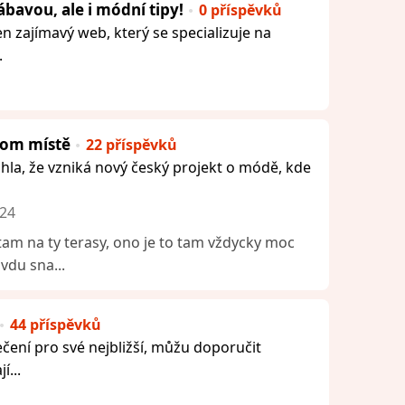
ábavou, ale i módní tipy!
0 příspěvků
n zajímavý web, který se specializuje na
.
nom místě
22 příspěvků
hla, že vzniká nový český projekt o módě, kde
024
tam na ty terasy, ono je to tam vždycky moc
avdu sna...
44 příspěvků
čení pro své nejbližší, můžu doporučit
í...