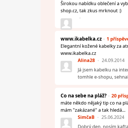
Širokou nabídku oblečení a vy
shop.cz, tak zkus mrknout :)
www.ikabelka.cz
1 příspěv
Elegantní kožené kabelky za at
www.ikabelka.cz
Alina28
24.09.2014
Já jsem kabelku na int
tomhle e-shopu, sehnala
Co na sebe na pláž?
20 pří
máte někdo nějaký tip co na p
mám "zakázané" a tak hledá...
SimčaB
25.06.2024
Dobrý den, nosím kafta