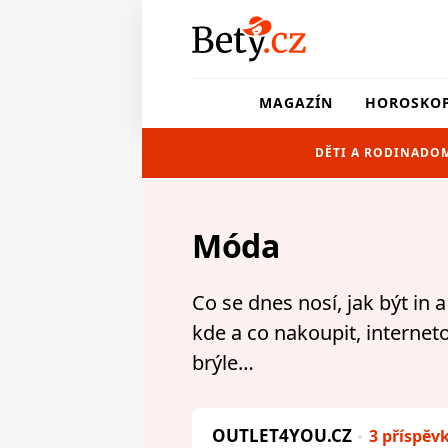
MAGAZÍN
HOROSKO
DĚTI A RODINA
DOM
Móda
Co se dnes nosí, jak být in 
kde a co nakoupit, interneto
brýle…
OUTLET4YOU.CZ
3 příspěv