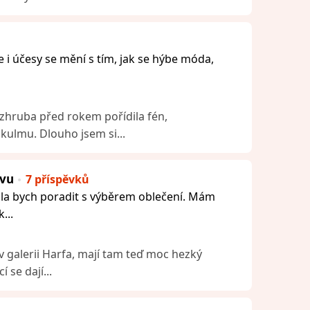
e i účesy se mění s tím, jak se hýbe móda,
h zhruba před rokem pořídila fén,
kulmu. Dlouho jsem si...
avu
7 příspěvků
ala bych poradit s výběrem oblečení. Mám
...
 v galerii Harfa, mají tam teď moc hezký
í se dají...