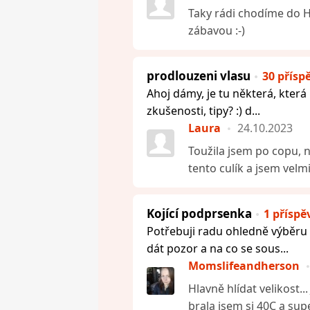
Taky rádi chodíme do Ha
zábavou :-)
prodlouzeni vlasu
30 přísp
Ahoj dámy, je tu některá, která 
zkušenosti, tipy? :) d...
Laura
24.10.2023
Toužila jsem po copu, 
tento culík a jsem velm
Kojící podprsenka
1 příspě
Potřebuji radu ohledně výběru 
dát pozor a na co se sous...
Momslifeandherson
Hlavně hlídat velikost.
brala jsem si 40C a super