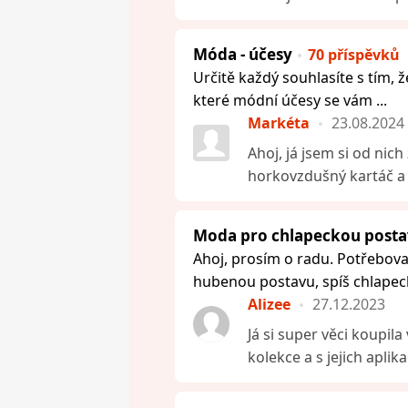
Móda - účesy
70 příspěvků
Určitě každý souhlasíte s tím, ž
které módní účesy se vám ...
Markéta
23.08.2024
Ahoj, já jsem si od nic
horkovzdušný kartáč a 
Moda pro chlapeckou post
Ahoj, prosím o radu. Potřebov
hubenou postavu, spíš chlapeck
Alizee
27.12.2023
Já si super věci koupila
kolekce a s jejich aplikac