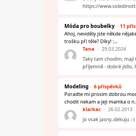
https://www.soledinott
Móda pro boubelky
11 pří
Ahoj, neviděly jste někde nějaké
trošku při těle? Díky! :...
Tana
29.03.2024
Taky tam chodím, mají
příjemně - dobré jídlo, 
Modeling
6 příspěvků
Poradte mi prosim dobrou mode
chodit nekam a jeji mamka o n..
klarkac
26.02.2013
jo vsak jasny..dekuju :-)