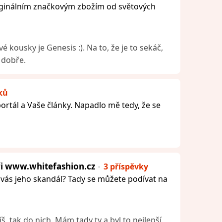
iginálním značkovým zbožím od světových
 kousky je Genesis :). Na to, že je to sekáč,
 dobře.
ků
o portál a Vaše články. Napadlo mě tedy, že se
ři www.whitefashion.cz
3 příspěvky
l vás jeho skandál? Tady se můžete podívat na
š, tak do nich. Mám tady ty a byl to nejlepší