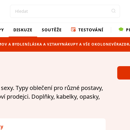
PY
DISKUZE
SOUTĚŽE
TESTOVÁNÍ
P
OV A BYDLENÍ
LÁSKA A VZTAHY
NÁKUPY A VŠE OKOLO
NEVĚRA
ZDR
a sexy. Typy oblečení pro různé postavy,
ví prodejci. Doplňky, kabelky, opasky,
ky