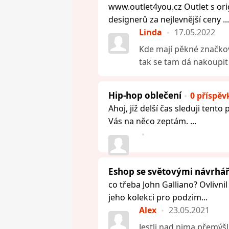
www.outlet4you.cz Outlet s or
designerů za nejlevnější ceny ...
Linda
17.05.2022
Kde mají pěkné značkové
tak se tam dá nakoupit
Hip-hop oblečení
0 příspěv
Ahoj, již delší čas sleduji tent
Vás na něco zeptám. ...
Eshop se světovými návrhá
co třeba John Galliano? Ovlivni
jeho kolekci pro podzim...
Alex
23.05.2021
Jestli nad nima přemýšlí