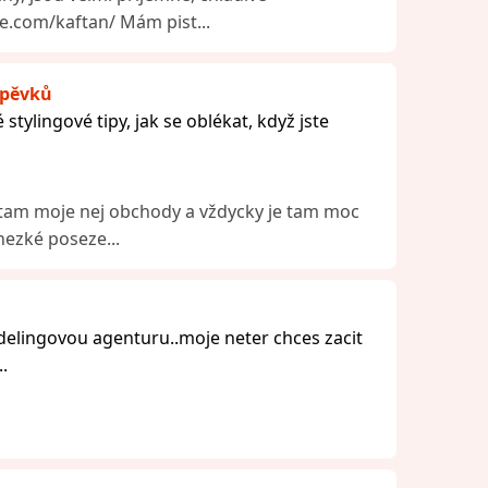
e.com/kaftan/ Mám pist...
spěvků
 stylingové tipy, jak se oblékat, když jste
 tam moje nej obchody a vždycky je tam moc
hezké poseze...
lingovou agenturu..moje neter chces zacit
.