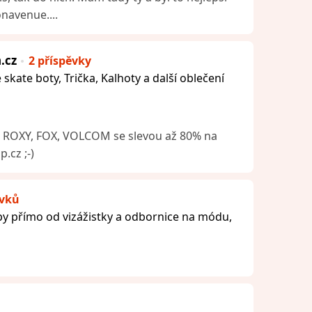
navenue....
.cz
2 příspěvky
kate boty, Trička, Kalhoty a další oblečení
lka ROXY, FOX, VOLCOM se slevou až 80% na
.cz ;-)
ěvků
ipy přímo od vizážistky a odbornice na módu,