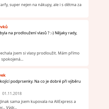
rfy, super nejen na nákupy, ale i s dětma za
ěvků
byla na prodloužení vlasů ? :-) Nějaky rady,
nechala jsem si vlasy prodloužit. Mám přímo
i spokojená...
vek
kojící podprsenky. Na co je dobré při výběru
01.11.2018
.. Jinak sama jsem kupovala na AliExpress a
... Výdr...