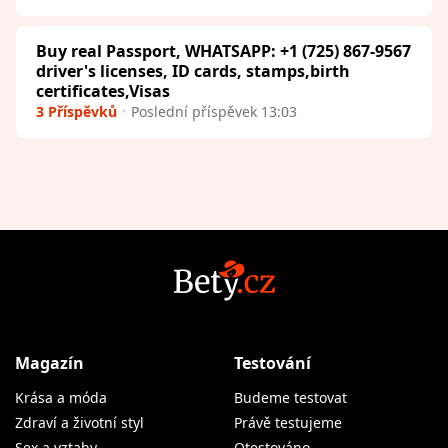
Buy real Passport, WHATSAPP: +1 (725) 867-9567
driver's licenses, ID cards, stamps,birth
certificates,Visas
3 Příspěvků
Poslední příspěvek 13:03
Magazín
Testování
Krása a móda
Budeme testovat
Zdraví a životní styl
Právě testujeme
Sex a vztahy
Otestováno