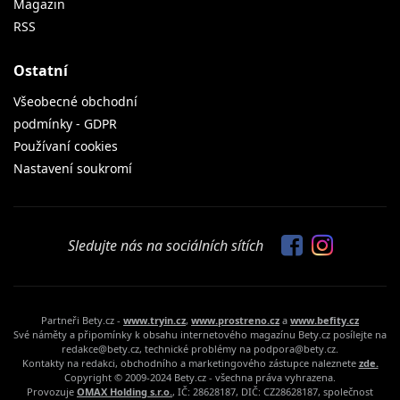
Magazin
RSS
Ostatní
Všeobecné obchodní
podmínky - GDPR
Používaní cookies
Nastavení soukromí
Sledujte nás na sociálních sítích
Partneři Bety.cz -
www.tryin.cz
,
www.prostreno.cz
a
www.befity.cz
Své náměty a připomínky k obsahu internetového magazínu Bety.cz posílejte na
redakce@bety.cz, technické problémy na podpora@bety.cz.
Kontakty na redakci, obchodního a marketingového zástupce naleznete
zde.
Copyright © 2009-2024 Bety.cz - všechna práva vyhrazena.
Provozuje
OMAX Holding s.r.o.
, IČ: 28628187, DIČ: CZ28628187, společnost