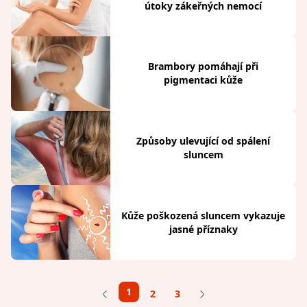
útoky zákeřných nemocí
Brambory pomáhají při
pigmentaci kůže
Způsoby ulevující od spálení
sluncem
Kůže poškozená sluncem vykazuje
jasné příznaky
1
2
3