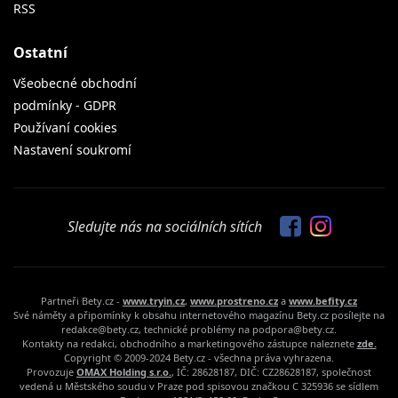
RSS
Ostatní
Všeobecné obchodní
podmínky - GDPR
Používaní cookies
Nastavení soukromí
Sledujte nás na sociálních sítích
Partneři Bety.cz -
www.tryin.cz
,
www.prostreno.cz
a
www.befity.cz
Své náměty a připomínky k obsahu internetového magazínu Bety.cz posílejte na
redakce@bety.cz, technické problémy na podpora@bety.cz.
Kontakty na redakci, obchodního a marketingového zástupce naleznete
zde.
Copyright © 2009-2024 Bety.cz - všechna práva vyhrazena.
Provozuje
OMAX Holding s.r.o.
, IČ: 28628187, DIČ: CZ28628187, společnost
vedená u Městského soudu v Praze pod spisovou značkou C 325936 se sídlem