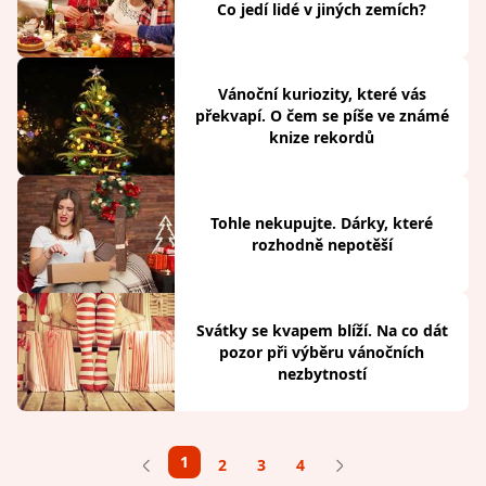
Co jedí lidé v jiných zemích?
Vánoční kuriozity, které vás
překvapí. O čem se píše ve známé
knize rekordů
Tohle nekupujte. Dárky, které
rozhodně nepotěší
Svátky se kvapem blíží. Na co dát
pozor při výběru vánočních
nezbytností
1
2
3
4