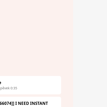
e
spěvek 0:35
66074]] I NEED INSTANT