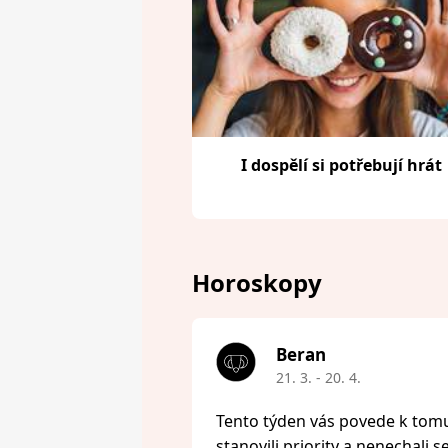
I dospělí si potřebují hrát
Horoskopy
Beran
21. 3. - 20. 4.
Tento týden vás povede k tomu,
stanovili priority a nenechali s