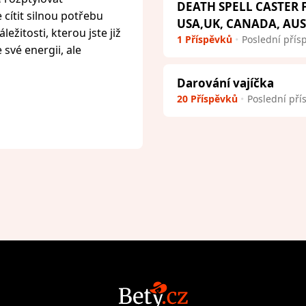
DEATH SPELL CASTER
cítit silnou potřebu
USA,UK, CANADA, AU
ežitosti, kterou jste již
1 Příspěvků
Poslední přís
 své energii, ale
Darování vajíčka
20 Příspěvků
Poslední pří