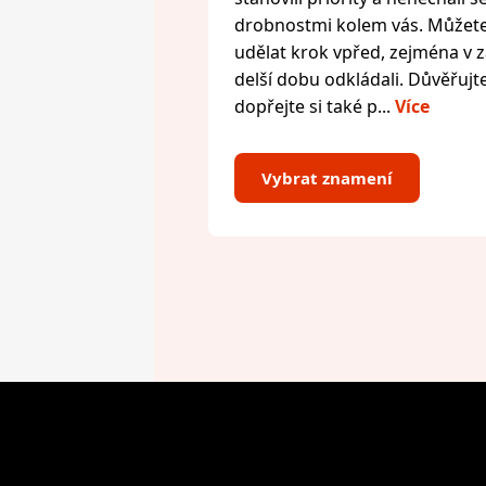
drobnostmi kolem vás. Můžete 
udělat krok vpřed, zejména v zál
delší dobu odkládali. Důvěřujte
dopřejte si také p...
Více
Vybrat znamení