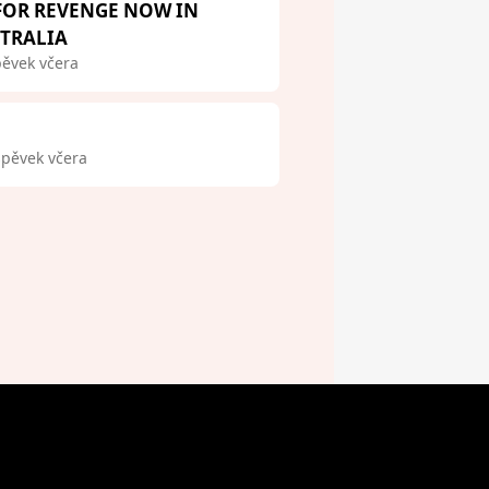
 FOR REVENGE NOW IN
STRALIA
pěvek včera
spěvek včera