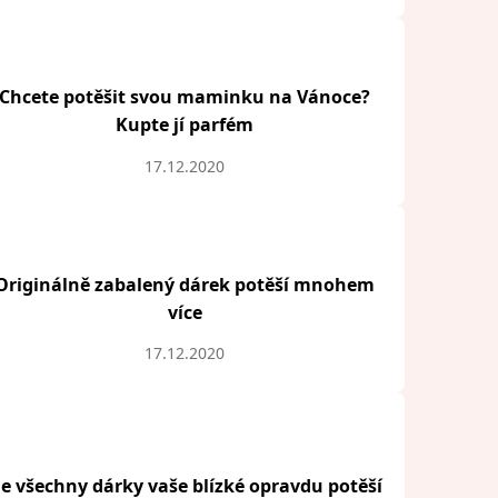
Chcete potěšit svou maminku na Vánoce?
Kupte jí parfém
17.12.2020
Originálně zabalený dárek potěší mnohem
více
17.12.2020
e všechny dárky vaše blízké opravdu potěší