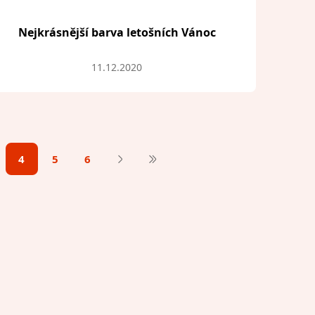
Nejkrásnější barva letošních Vánoc
11.12.2020
4
5
6