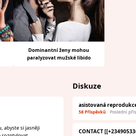
Dominantní ženy mohou
paralyzovat mužské libido
Diskuze
asistovaná reprodukc
58 Příspěvků
Poslední pří
 abyste si jasněji
CONTACT [[+23490533
e rozptylovat