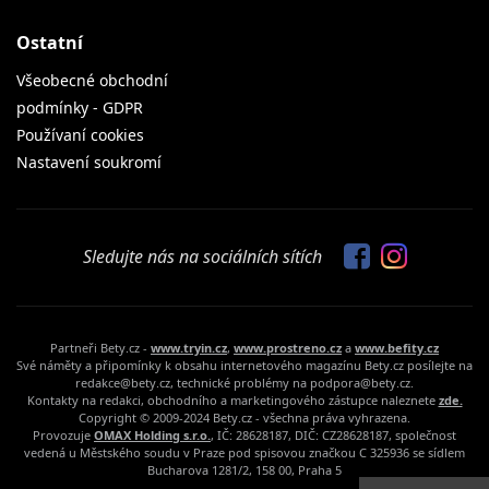
Ostatní
Všeobecné obchodní
podmínky - GDPR
Používaní cookies
Nastavení soukromí
Sledujte nás na sociálních sítích
Partneři Bety.cz -
www.tryin.cz
,
www.prostreno.cz
a
www.befity.cz
Své náměty a připomínky k obsahu internetového magazínu Bety.cz posílejte na
redakce@bety.cz, technické problémy na podpora@bety.cz.
Kontakty na redakci, obchodního a marketingového zástupce naleznete
zde.
Copyright © 2009-2024 Bety.cz - všechna práva vyhrazena.
Provozuje
OMAX Holding s.r.o.
, IČ: 28628187, DIČ: CZ28628187, společnost
vedená u Městského soudu v Praze pod spisovou značkou C 325936 se sídlem
Bucharova 1281/2, 158 00, Praha 5