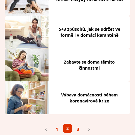
5+3 způsobů, jak se udržet ve
formě i v domácí karanténě
Zabavte se doma těmito
činnostmi
Výbava domácnosti během
koronavirové krize
2
1
3