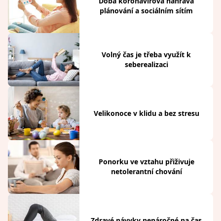
Doba koronavirová nahrává
plánování a sociálním sítím
Volný čas je třeba využít k
seberealizaci
Velikonoce v klidu a bez stresu
Ponorku ve vztahu přiživuje
netolerantní chování
Zdravé návyky nenáročné na čas