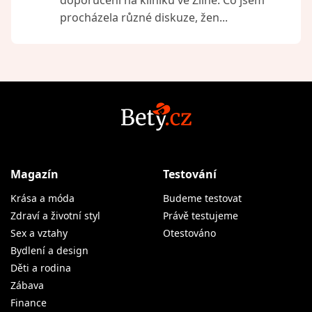
doporučení na kliniku ve Zlíně. Co jsem
procházela různé diskuze, žen...
Magazín
Testování
Krása a móda
Budeme testovat
Zdraví a životní styl
Právě testujeme
Sex a vztahy
Otestováno
Bydlení a design
Děti a rodina
Zábava
Finance