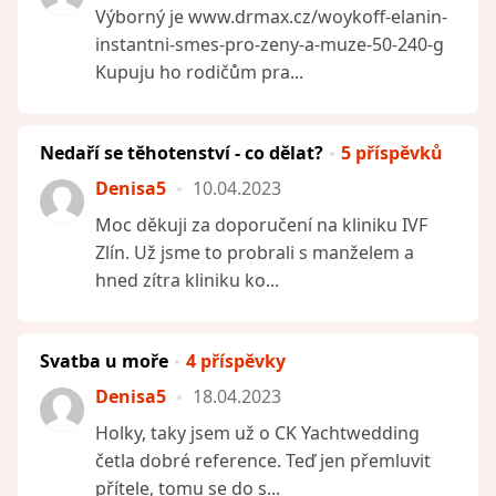
Výborný je www.drmax.cz/woykoff-elanin-
instantni-smes-pro-zeny-a-muze-50-240-g
Kupuju ho rodičům pra...
Nedaří se těhotenství - co dělat?
5 příspěvků
Denisa5
10.04.2023
Moc děkuji za doporučení na kliniku IVF
Zlín. Už jsme to probrali s manželem a
hned zítra kliniku ko...
Svatba u moře
4 příspěvky
Denisa5
18.04.2023
Holky, taky jsem už o CK Yachtwedding
četla dobré reference. Teď jen přemluvit
přítele, tomu se do s...