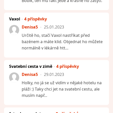
Bobík, ten mu fakt jede a krásně ho zasytí.
Vaxol
4 příspěvky
Denisa5
25.01.2023
Určitě ho, stačí Vaxol nastříkat před
bazénem a máte klid. Objednat ho můžete
normálně v lékárně htt...
Svatební cesta v zimě
4 příspěvky
Denisa5
29.01.2023
Holky, no já se už vidím v nějaké hotelu na
pláži :) Taky chci jet na svatební cestu, ale
musím např...