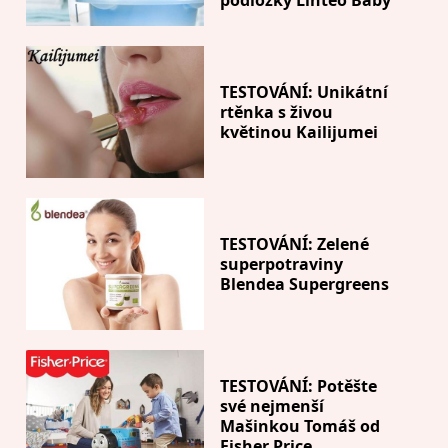
podložky Linteo Baby
TESTOVÁNÍ: Unikátní
rtěnka s živou
květinou Kailijumei
TESTOVÁNÍ: Zelené
superpotraviny
Blendea Supergreens
TESTOVÁNÍ: Potěšte
své nejmenší
Mašinkou Tomáš od
Fisher Price