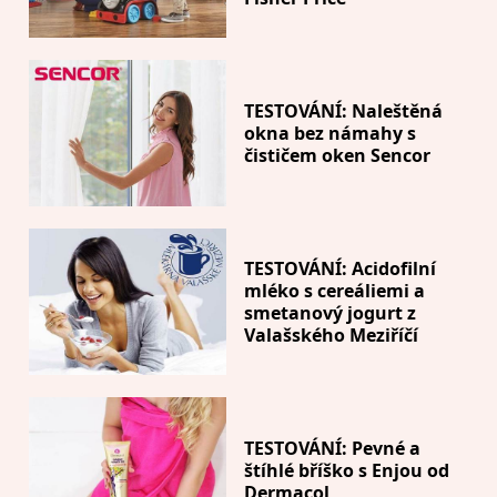
TESTOVÁNÍ: Naleštěná
okna bez námahy s
čističem oken Sencor
TESTOVÁNÍ: Acidofilní
mléko s cereáliemi a
smetanový jogurt z
Valašského Meziříčí
TESTOVÁNÍ: Pevné a
štíhlé bříško s Enjou od
Dermacol